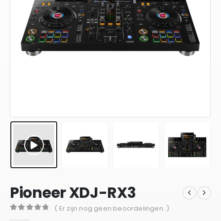
Pioneer XDJ-RX3
( Er zijn nog geen beoordelingen. )
0
out of 5