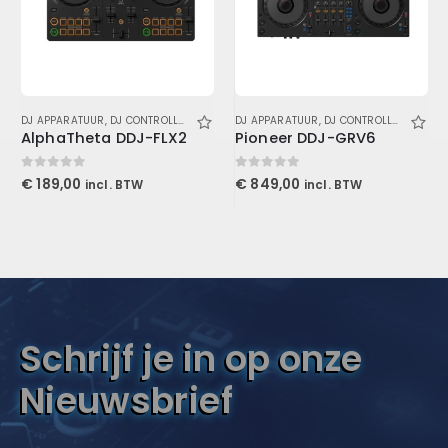
DJ APPARATUUR
,
DJ CONTROLLERS
,
SPELERS
DJ APPARATUUR
,
DJ CONTROLLERS
,
SPEL
AlphaTheta DDJ-FLX2
Pioneer DDJ-GRV6
0
out of 5
0
out of 5
€
189,00
€
849,00
incl. BTW
incl. BTW
Schrijf je in op onze
Nieuwsbrief