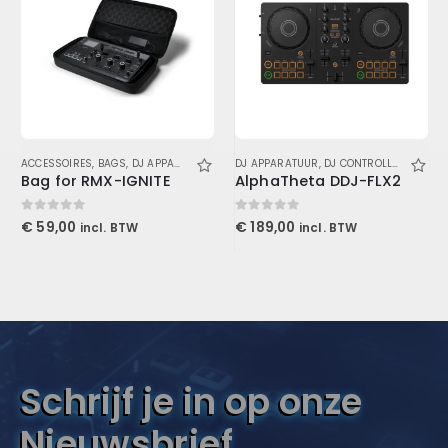
ACCESSOIRES
,
BAGS
,
DJ APPARATUUR
DJ APPARATUUR
,
DJ CONTROLLERS
,
SPEL
Bag for RMX-IGNITE
AlphaTheta DDJ-FLX2
0
out of 5
0
out of 5
€
59,00
€
189,00
incl. BTW
incl. BTW
Schrijf je in op onze
Nieuwsbrief