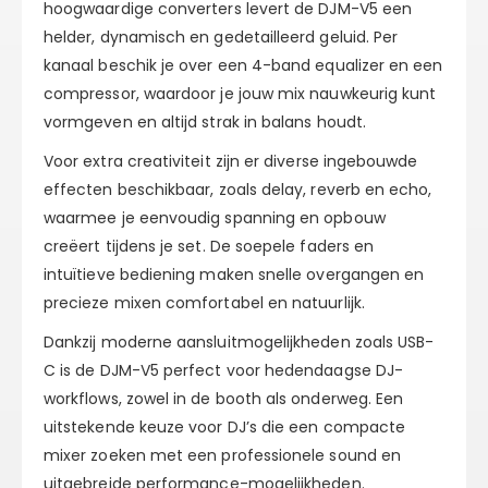
hoogwaardige converters levert de DJM-V5 een
helder, dynamisch en gedetailleerd geluid. Per
kanaal beschik je over een
4-band equalizer
en een
compressor
, waardoor je jouw mix nauwkeurig kunt
vormgeven en altijd strak in balans houdt.
Voor extra creativiteit zijn er diverse ingebouwde
effecten beschikbaar, zoals delay, reverb en echo,
waarmee je eenvoudig spanning en opbouw
creëert tijdens je set. De soepele faders en
intuïtieve bediening maken snelle overgangen en
precieze mixen comfortabel en natuurlijk.
Dankzij moderne aansluitmogelijkheden zoals
USB-
C
is de DJM-V5 perfect voor hedendaagse DJ-
workflows, zowel in de booth als onderweg. Een
uitstekende keuze voor DJ’s die een compacte
mixer zoeken met een professionele sound en
uitgebreide performance-mogelijkheden.