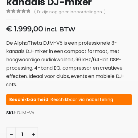
kanaals DJ-mixer
( Er zijn nog geen beoordelingen. )
0
out of 5
€
1.999,00
incl. BTW
De
AlphaTheta DJM-V5
is een professionele
3-
kanaals DJ-mixer
in een compact formaat, met
hoogwaardige audiokwaliteit,
96 kHz/64-bit DSP-
processing
,
4-band EQ
, compressor en creatieve
effecten. Ideaal voor clubs, events en mobiele DJ-
sets.
Beschikbaarheid:
Beschikbaar via nabestelling
SKU:
DJM-V5