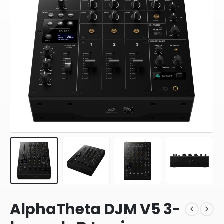
AlphaTheta DJM V5 3-