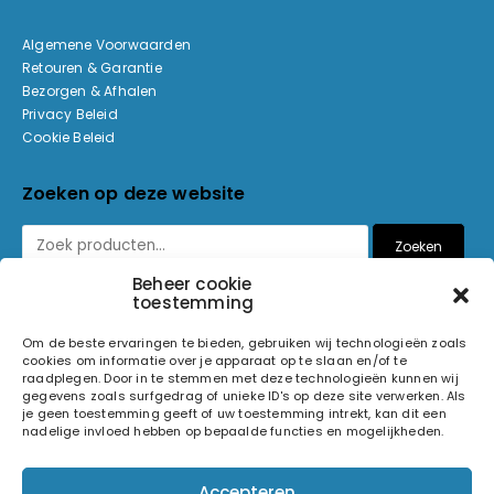
Algemene Voorwaarden
Retouren & Garantie
Bezorgen & Afhalen
Privacy Beleid
Cookie Beleid
Zoeken op deze website
Zoeken
Beheer cookie
toestemming
Betaalmethoden
Om de beste ervaringen te bieden, gebruiken wij technologieën zoals
cookies om informatie over je apparaat op te slaan en/of te
raadplegen. Door in te stemmen met deze technologieën kunnen wij
gegevens zoals surfgedrag of unieke ID's op deze site verwerken. Als
je geen toestemming geeft of uw toestemming intrekt, kan dit een
nadelige invloed hebben op bepaalde functies en mogelijkheden.
© 2026 Light and Sound Factory. Alle rechten voorbehouden.
Accepteren
Pixiefied by