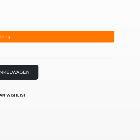
lling
INKELWAGEN
AN WISHLIST