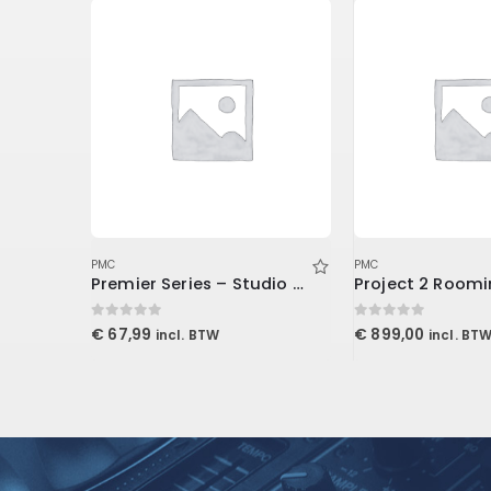
PMC
PMC
Premier Series – Studio & Live XLR Cable 15′ (4.6 m)
0
out of 5
0
out of 5
€
67,99
€
899,00
incl. BTW
incl. BT