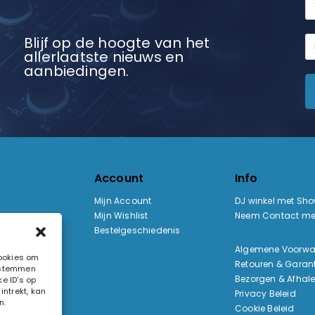
Blijf op de hoogte van het
allerlaatste nieuws en
aanbiedingen.
Account
Info
Mijn Account
DJ winkel met Sh
Mijn Wishlist
Neem Contact me
Bestelgeschiedenis
:
Algemene Voorw
cookies om
Retouren & Garant
e stemmen
ak
Bezorgen & Afhal
e ID's op
ntrekt, kan
Privacy Beleid
n.
Cookie Beleid