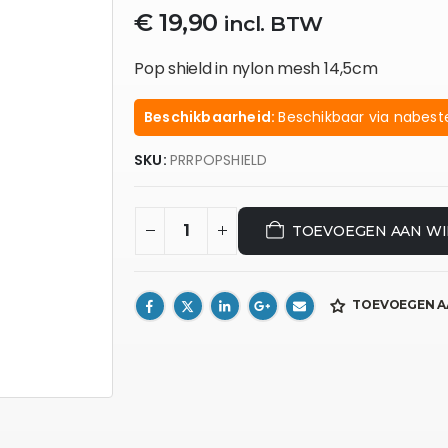
€
19,90
incl. BTW
Pop shield in nylon mesh 14,5cm
Beschikbaarheid:
Beschikbaar via nabeste
SKU:
PRRPOPSHIELD
TOEVOEGEN AAN W
TOEVOEGEN A