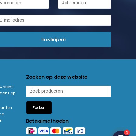
Zoeken op deze website
owroom
t ons op
Zoeken
aarden
ie
Betaalmethoden
en