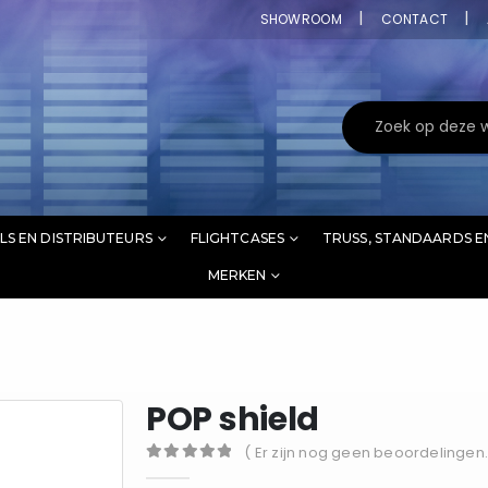
SHOWROOM
CONTACT
LS EN DISTRIBUTEURS
FLIGHTCASES
TRUSS, STANDAARDS E
MERKEN
POP shield
( Er zijn nog geen beoordelingen.
0
out of 5