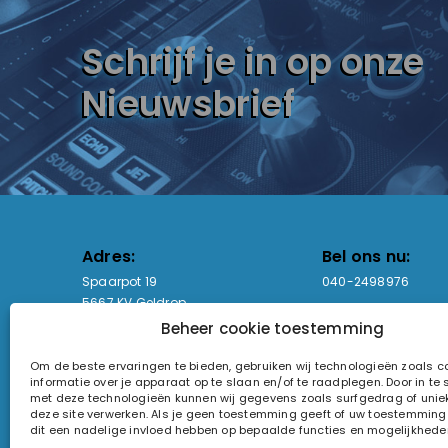
Schrijf je in op onze
Nieuwsbrief
Adres:
Bel ons nu:
Spaarpot 19
040-2498976
5667 KV Geldrop
Beheer cookie toestemming
Email-adres:
Openingstijden
Om de beste ervaringen te bieden, gebruiken wij technologieën zoals 
sales@lightandsound.store
Ma - Vr: 09:00-17:00
informatie over je apparaat op te slaan en/of te raadplegen. Door in t
Za: Enkel op afspra
met deze technologieën kunnen wij gegevens zoals surfgedrag of uniek
deze site verwerken. Als je geen toestemming geeft of uw toestemming i
KvK-nummer: 60857196
dit een nadelige invloed hebben op bepaalde functies en mogelijkhede
Btw-nummer: NL854090368B01