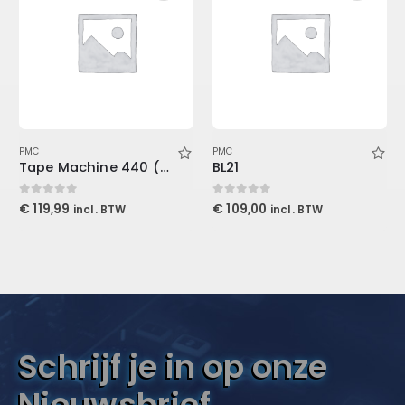
PMC
PMC
Tape Machine 440 (Download)
BL21
0
out of 5
0
out of 5
€
119,99
€
109,00
incl. BTW
incl. BTW
Schrijf je in op onze
Nieuwsbrief