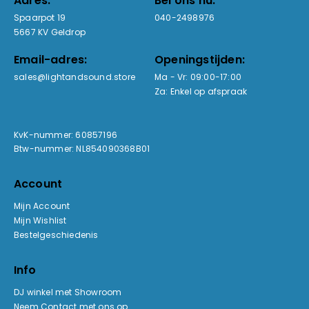
Adres:
Bel ons nu:
Spaarpot 19
040-2498976
5667 KV Geldrop
Email-adres:
Openingstijden:
sales@lightandsound.store
Ma - Vr: 09:00-17:00
Za: Enkel op afspraak
KvK-nummer: 60857196
Btw-nummer: NL854090368B01
Account
Mijn Account
Mijn Wishlist
Bestelgeschiedenis
Info
DJ winkel met Showroom
Neem Contact met ons op