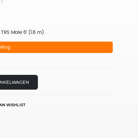
 )
 TRS Male 6′ (1.8 m)
lling
INKELWAGEN
AN WISHLIST