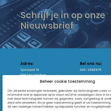
Schrijf je in op onze
Nieuwsbrief
Adres:
Bel ons nu:
Spaarpot 19
040-2498976
5667 KV Geldrop
Beheer cookie toestemming
Email-adres:
Openingstijden
Om de beste ervaringen te bieden, gebruiken wij technologieën zoals 
sales@lightandsound.store
Ma - Vr: 09:00-17:00
informatie over je apparaat op te slaan en/of te raadplegen. Door in t
Za: Enkel op afspra
met deze technologieën kunnen wij gegevens zoals surfgedrag of uniek
deze site verwerken. Als je geen toestemming geeft of uw toestemming i
KvK-nummer: 60857196
dit een nadelige invloed hebben op bepaalde functies en mogelijkhede
Btw-nummer: NL854090368B01