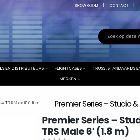
SHOWROOM
CONTACT
LS EN DISTRIBUTEURS
FLIGHTCASES
TRUSS, STANDAARDS E
MERKEN
Premier Series – Studio & 
to TRS Male 6′ (1.8 m)
Premier Series – Stud
TRS Male 6′ (1.8 m)