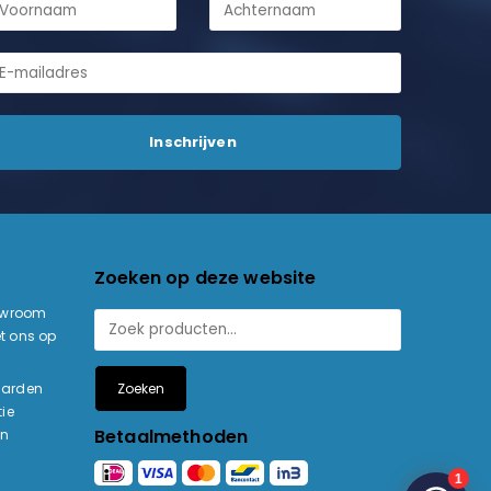
Zoeken op deze website
owroom
t ons op
Zoeken
aarden
ie
Betaalmethoden
en