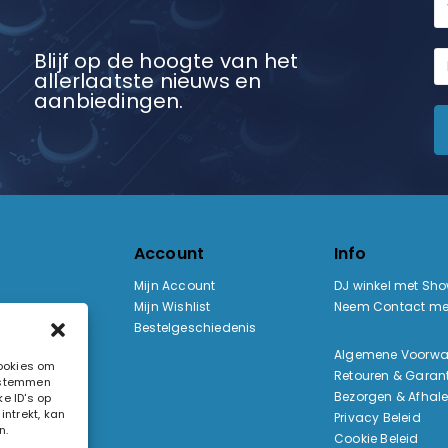
Blijf op de hoogte van het
allerlaatste nieuws en
aanbiedingen.
Account
Info
Mijn Account
DJ winkel met Sh
Mijn Wishlist
Neem Contact me
Bestelgeschiedenis
:
Algemene Voorw
cookies om
Retouren & Garant
e stemmen
ak
Bezorgen & Afhal
e ID's op
ntrekt, kan
Privacy Beleid
n.
Cookie Beleid