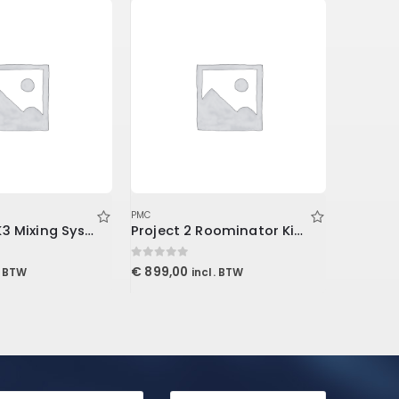
PMC
PMC
Console1 MK3 Mixing System Stand
Project 2 Roominator Kit Burgundy
0
out of 5
0
out of 5
€
899,00
€
529,0
. BTW
incl. BTW