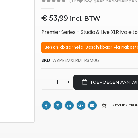
( Er zijn nog geen beoordelingen.
0
out of 5
€
53,99
incl. BTW
Premier Series – Studio & Live XLR Male to
Beschikbaarheid:
Beschikbaar via nabeste
SKU:
WAPREMXLRMTRSM06
TOEVOEGEN AAN W
TOEVOEGEN A