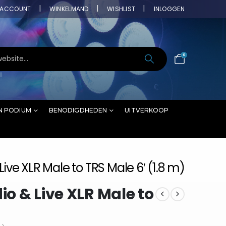
ACCOUNT
WINKELMAND
WISHLIST
INLOGGEN
0
N PODIUM
BENODIGDHEDEN
UITVERKOOP
Live XLR Male to TRS Male 6′ (1.8 m)
io & Live XLR Male to