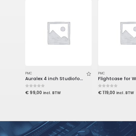
PMC
PMC
ProPanel 61x122x2,5cm, Beveled Edge, Slate
Auralex 4 inch Studiofoam Metro
Flightcase for 
0
out of 5
0
out of 5
€
99,00
€
119,00
incl. BTW
incl. BTW