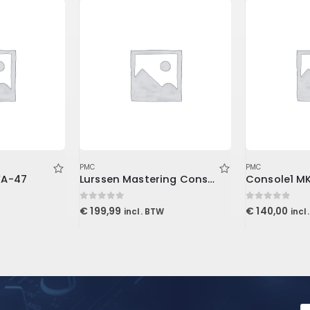
PMC
PMC
WA-47
Lurssen Mastering Console (Download)
0
out of 5
0
out of 5
€
199,99
€
140,00
incl. BTW
incl