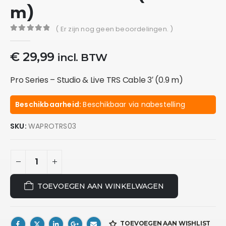
m)
( Er zijn nog geen beoordelingen. )
0
out of 5
€
29,99
incl. BTW
Pro Series – Studio & Live TRS Cable 3′ (0.9 m)
Beschikbaarheid:
Beschikbaar via nabestelling
SKU:
WAPROTRS03
TOEVOEGEN AAN WINKELWAGEN
TOEVOEGEN AAN WISHLIST