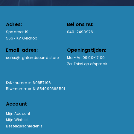
Adres:
Bel ons nu:
Spaarpot 19
040-2498976
5667 KV Geldrop
Email-adres:
Openingstijden:
sales@lightandsound.store
Ma - Vr: 09:00-17:00
Za: Enkel op afspraak
KvK-nummer: 60857196
Btw-nummer: NL854090368B01
Account
Mijn Account
Mijn Wishlist
Bestelgeschiedenis