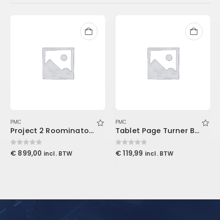
PMC
PMC
Project 2 Roominator Kit Burgundy
Tablet Page Turner Bundle
0
out of 5
0
out of 5
€
899,00
€
119,99
incl. BTW
incl. BTW