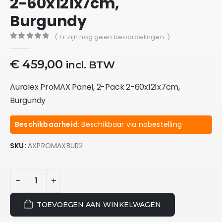
2-60x121x7cm,
Burgundy
( Er zijn nog geen beoordelingen. )
0
out of 5
€
459,00
incl. BTW
Auralex ProMAX Panel, 2-Pack 2-60x121x7cm,
Burgundy
Beschikbaarheid:
Beschikbaar via nabestelling
SKU:
AXPROMAXBUR2
TOEVOEGEN AAN WINKELWAGEN