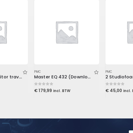
PMC
PMC
iLoud Micro Monitor travel bag
Master EQ 432 (Download)
0
out of 5
0
out of 5
€
179,99
€
45,00
incl. BTW
incl.