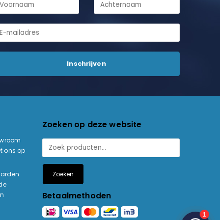
Zoeken op deze website
owroom
t ons op
Zoeken
aarden
ie
Betaalmethoden
en