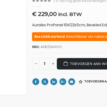
( Er zijn nog geen beoordelingen.
0
out of 5
€
229,00
incl. BTW
Auralex ProPanel 61x122x5cm, Beveled E
Beschikbaarheid:
Beschikbaar via nabeste
SKU:
AXB224GOO
TOEVOEGEN AAN W
TOEVOEGEN A