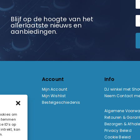
Blijf op de hoogte van het
allerlaatste nieuws en
aanbiedingen.
Account
Info
Mijn Account
DJ winkel met Sh
Mijn Wishlist
Neem Contact me
Bestelgeschiedenis
:
Algemene Voorw
cookies om
Retouren & Garant
e stemmen
ak
Bezorgen & Afhal
e ID's op
ntrekt, kan
Privacy Beleid
n.
Cookie Beleid