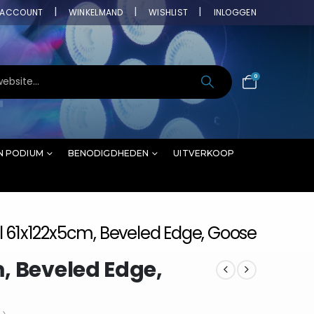
ACCOUNT
WINKELMAND
WISHLIST
INLOGGEN
0
N PODIUM
BENODIGDHEDEN
UITVERKOOP
 61x122x5cm, Beveled Edge, Goose
, Beveled Edge,