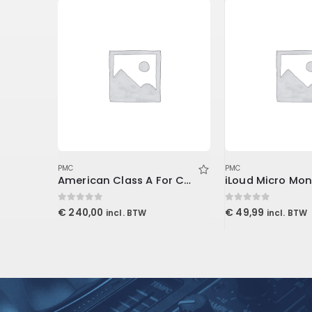
PMC
PMC
American Class A For Console1
0
out of 5
0
out of 5
€
240,00
€
49,99
incl. BTW
incl. BTW