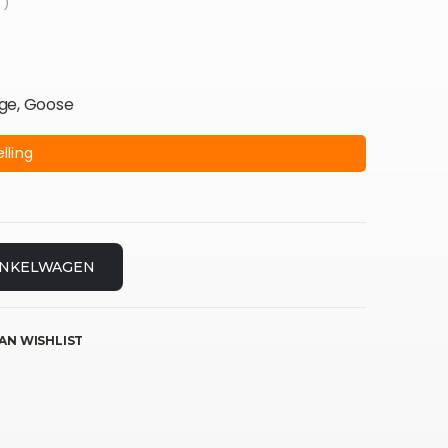
 )
dge, Goose
lling
INKELWAGEN
AN WISHLIST