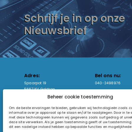
Schrijf je in op onze
Nieuwsbrief
Adres:
Bel ons nu:
Spaarpot 19
040-2498976
5667 KV Geldrop
Beheer cookie toestemming
Email-adres:
Openingstijden
Om de beste ervaringen te bieden, gebruiken wij technologieën zoals 
sales@lightandsound.store
Ma - Vr: 09:00-17:00
informatie over je apparaat op te slaan en/of te raadplegen. Door in t
Za: Enkel op afspra
met deze technologieën kunnen wij gegevens zoals surfgedrag of uniek
deze site verwerken. Als je geen toestemming geeft of uw toestemming i
KvK-nummer: 60857196
dit een nadelige invloed hebben op bepaalde functies en mogelijkhede
Btw-nummer: NL854090368B01