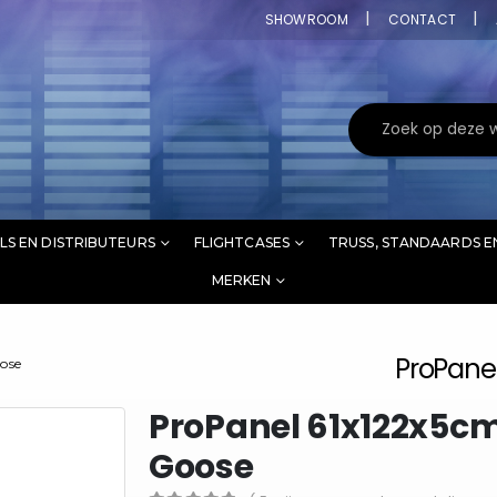
SHOWROOM
CONTACT
LS EN DISTRIBUTEURS
FLIGHTCASES
TRUSS, STANDAARDS E
MERKEN
ProPanel
ose
ProPanel 61x122x5cm
Goose