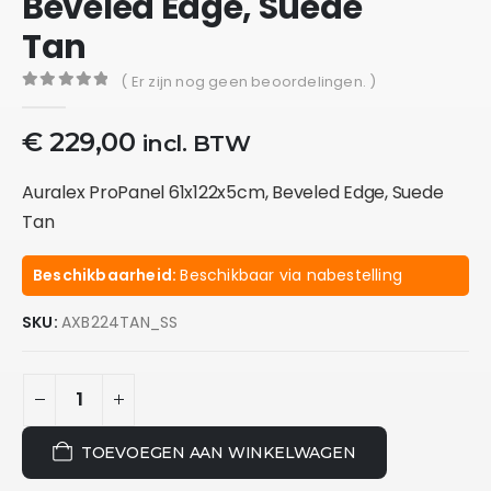
Beveled Edge, Suede
Tan
( Er zijn nog geen beoordelingen. )
0
out of 5
€
229,00
incl. BTW
Auralex ProPanel 61x122x5cm, Beveled Edge, Suede
Tan
Beschikbaarheid:
Beschikbaar via nabestelling
SKU:
AXB224TAN_SS
TOEVOEGEN AAN WINKELWAGEN