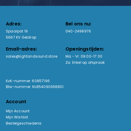
Adres:
Bel ons nu:
Spaarpot 19
040-2498976
5667 KV Geldrop
Email-adres:
Openingstijden:
sales@lightandsound.store
Ma - Vr: 09:00-17:00
Za: Enkel op afspraak
KvK-nummer: 60857196
Btw-nummer: NL854090368B01
Account
Mijn Account
Mijn Wishlist
Bestelgeschiedenis