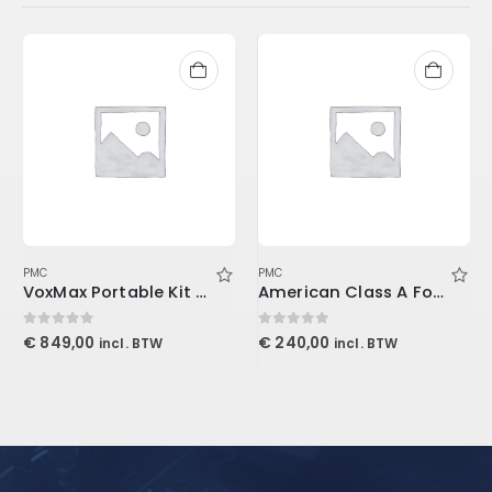
PMC
PMC
VoxMax Portable Kit 2-ProMax V2, 1-Mudguard V2, 2-Stand Mount LENRD
American Class A For Console1
0
out of 5
0
out of 5
€
849,00
€
240,00
incl. BTW
incl. BTW