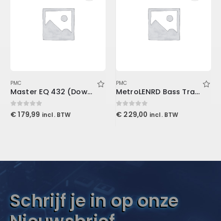
PMC
PMC
Master EQ 432 (Download)
MetroLENRD Bass Trap, 4-Pack 2-30x30x60cm, Charcoal
0
out of 5
0
out of 5
€
179,99
€
229,00
incl. BTW
incl. BTW
Schrijf je in op onze