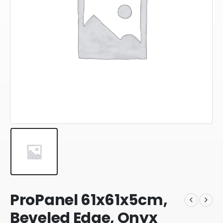
ProPanel 61x61x5cm,
Beveled Edge, Onyx