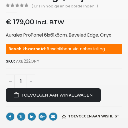
( Er zijn nog geen beoordelingen. )
0
out of 5
€
179,00
incl. BTW
Auralex ProPanel 61x61x5cm, Beveled Edge, Onyx
Beschikbaarheid:
Beschikbaar via nabestelling
SKU:
AXB222ONY
TOEVOEGEN AAN WINKELWAGEN
TOEVOEGEN AAN WISHLIST