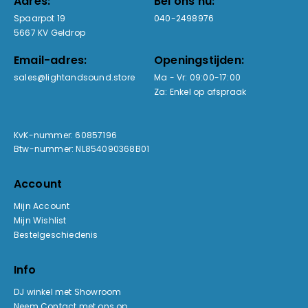
Adres:
Bel ons nu:
Spaarpot 19
040-2498976
5667 KV Geldrop
Email-adres:
Openingstijden:
sales@lightandsound.store
Ma - Vr: 09:00-17:00
Za: Enkel op afspraak
KvK-nummer: 60857196
Btw-nummer: NL854090368B01
Account
Mijn Account
Mijn Wishlist
Bestelgeschiedenis
Info
DJ winkel met Showroom
Neem Contact met ons op