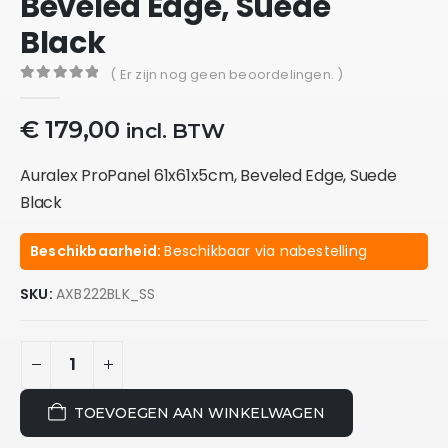
Beveled Edge, Suede
Black
( Er zijn nog geen beoordelingen. )
0
out of 5
€
179,00
incl. BTW
Auralex ProPanel 61x61x5cm, Beveled Edge, Suede
Black
Beschikbaarheid:
Beschikbaar via nabestelling
SKU:
AXB222BLK_SS
TOEVOEGEN AAN WINKELWAGEN