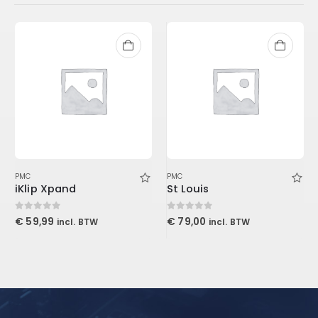
PMC
PMC
iKlip Xpand
St Louis
0
out of 5
0
out of 5
€
59,99
€
79,00
incl. BTW
incl. BTW