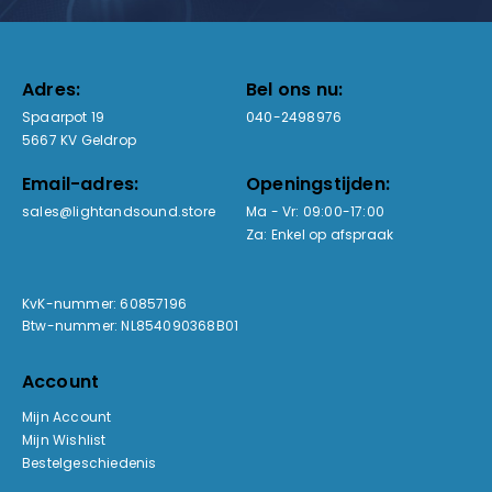
Adres:
Bel ons nu:
Spaarpot 19
040-2498976
5667 KV Geldrop
Email-adres:
Openingstijden:
sales@lightandsound.store
Ma - Vr: 09:00-17:00
Za: Enkel op afspraak
KvK-nummer: 60857196
Btw-nummer: NL854090368B01
Account
Mijn Account
Mijn Wishlist
Bestelgeschiedenis