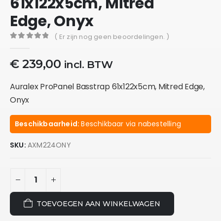
61x122x5cm, Mitred
Edge, Onyx
( Er zijn nog geen beoordelingen. )
0
out of 5
€
239,00
incl. BTW
Auralex ProPanel Basstrap 61x122x5cm, Mitred Edge,
Onyx
Beschikbaarheid:
Beschikbaar via nabestelling
SKU:
AXM224ONY
TOEVOEGEN AAN WINKELWAGEN