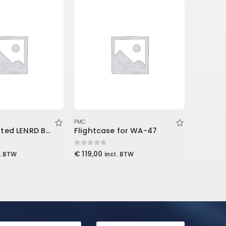
PMC
PMC
Stand Mounted LENRD Bass Trap, 4-Pack 30x30x121cm
Flightcase for WA-47
0
out of 5
0
out of 5
€
119,00
€
67,99
l. BTW
incl. BTW