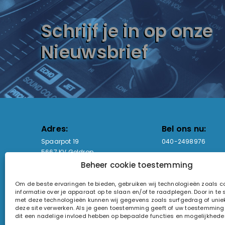
Schrijf je in op onze
Nieuwsbrief
Adres:
Bel ons nu:
Spaarpot 19
040-2498976
5667 KV Geldrop
Beheer cookie toestemming
Email-adres:
Openingstijden
Om de beste ervaringen te bieden, gebruiken wij technologieën zoals 
sales@lightandsound.store
Ma - Vr: 09:00-17:00
informatie over je apparaat op te slaan en/of te raadplegen. Door in t
Za: Enkel op afspra
met deze technologieën kunnen wij gegevens zoals surfgedrag of uniek
deze site verwerken. Als je geen toestemming geeft of uw toestemming i
KvK-nummer: 60857196
dit een nadelige invloed hebben op bepaalde functies en mogelijkhede
Btw-nummer: NL854090368B01