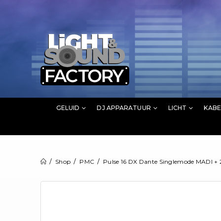
GELUID
DJ APPARATUUR
LICHT
KABE
Shop
PMC
Pulse 16 DX Dante Singlemode MADI + 