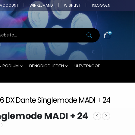
ACCOUNT
WINKELMAND
WISHLIST
INLOGGEN
0
N PODIUM
BENODIGDHEDEN
UITVERKOOP
16 DX Dante Singlemode MADI + 24
inglemode MADI + 24
 )