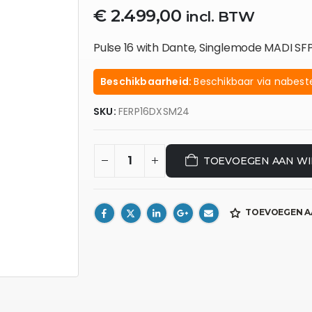
€
2.499,00
incl. BTW
Pulse 16 with Dante, Singlemode MADI SF
Beschikbaarheid:
Beschikbaar via nabeste
SKU:
FERP16DXSM24
TOEVOEGEN AAN W
TOEVOEGEN A