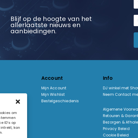
Blijf op de hoogte van het
allerlaatste nieuws en
aanbiedingen.
Account
Info
Mijn Account
DJ winkel met Sh
Mijn Wishlist
Neem Contact me
Bestelgeschiedenis
:
Algemene Voorw
cookies om
Retouren & Garant
e stemmen
ak
Bezorgen & Afhal
e ID's op
ntrekt, kan
Privacy Beleid
n.
Cookie Beleid