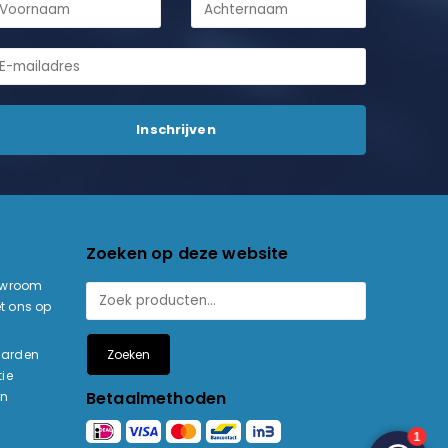
Zoeken op deze website
owroom
t ons op
Zoeken
aarden
ie
Betaalmethoden
en