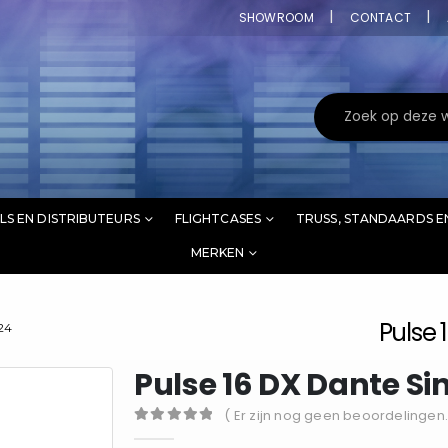
SHOWROOM
CONTACT
LS EN DISTRIBUTEURS
FLIGHTCASES
TRUSS, STANDAARDS E
MERKEN
Pulse 
24
Pulse 16 DX Dante S
( Er zijn nog geen beoordelingen.
0
out of 5