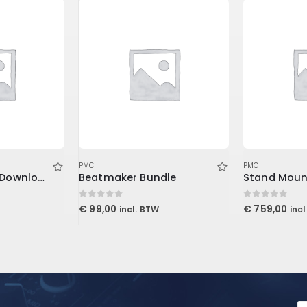
PMC
PMC
Master EQ 432 (Download)
Beatmaker Bundle
0
out of 5
0
out of 5
€
99,00
€
759,00
incl. BTW
inc