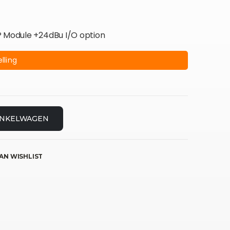
P Module +24dBu I/O option
lling
INKELWAGEN
AN WISHLIST