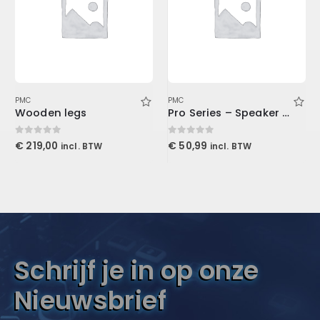
PMC
PMC
Wooden legs
Pro Series – Speaker Cabinet TS Cable 3′ (0.9 m)
0
out of 5
0
out of 5
€
219,00
€
50,99
incl. BTW
incl. BTW
Schrijf je in op onze
Nieuwsbrief