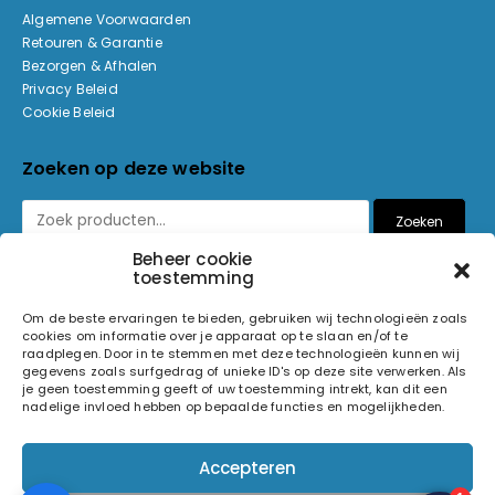
Algemene Voorwaarden
Retouren & Garantie
Bezorgen & Afhalen
Privacy Beleid
Cookie Beleid
Zoeken op deze website
Zoeken
Beheer cookie
toestemming
Betaalmethoden
Om de beste ervaringen te bieden, gebruiken wij technologieën zoals
cookies om informatie over je apparaat op te slaan en/of te
raadplegen. Door in te stemmen met deze technologieën kunnen wij
gegevens zoals surfgedrag of unieke ID's op deze site verwerken. Als
je geen toestemming geeft of uw toestemming intrekt, kan dit een
nadelige invloed hebben op bepaalde functies en mogelijkheden.
© 2026 Light and Sound Factory. Alle rechten voorbehouden.
Accepteren
Pixiefied by