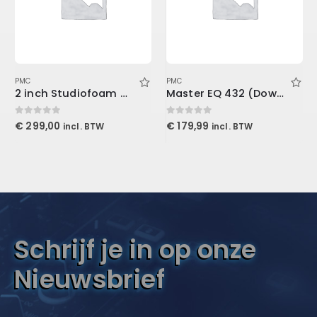
PMC
PMC
2 inch Studiofoam Wave 60x60x5cm, Purple
Master EQ 432 (Download)
0
out of 5
0
out of 5
€
299,00
€
179,99
incl. BTW
incl. BTW
Schrijf je in op onze
Nieuwsbrief