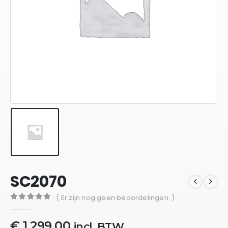
SC2070
( Er zijn nog geen beoordelingen. )
0
out of 5
€
1.299,00
incl. BTW