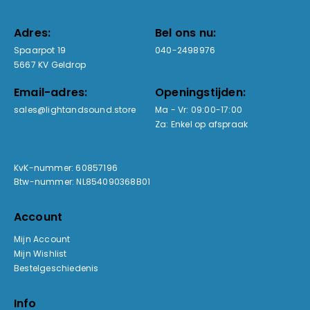
Adres:
Bel ons nu:
Spaarpot 19
040-2498976
5667 KV Geldrop
Email-adres:
Openingstijden:
sales@lightandsound.store
Ma - Vr: 09:00-17:00
Za: Enkel op afspraak
KvK-nummer: 60857196
Btw-nummer: NL854090368B01
Account
Mijn Account
Mijn Wishlist
Bestelgeschiedenis
Info