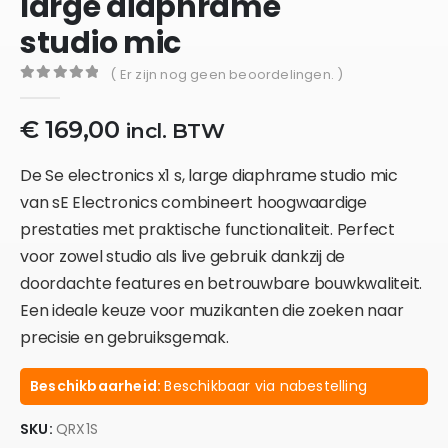
large diaphrame
studio mic
( Er zijn nog geen beoordelingen. )
0
out of 5
€
169,00
incl. BTW
De Se electronics x1 s, large diaphrame studio mic
van sE Electronics combineert hoogwaardige
prestaties met praktische functionaliteit. Perfect
voor zowel studio als live gebruik dankzij de
doordachte features en betrouwbare bouwkwaliteit.
Een ideale keuze voor muzikanten die zoeken naar
precisie en gebruiksgemak.
Beschikbaarheid:
Beschikbaar via nabestelling
SKU:
QRX1S