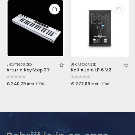
UNCATEGORIZED
UNCATEGORIZED
Arturia KeyStep 37
Kali Audio LP 6 V2
0
out of 5
0
out of 5
€
240,79
€
277,09
incl. BTW
incl. BTW