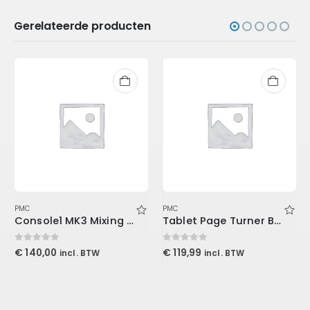
Gerelateerde producten
PMC
PMC
Console1 MK3 Mixing System Stand
Tablet Page Turner Bundle
0
out of 5
0
out of 5
€
140,00
€
119,99
incl. BTW
incl. BTW