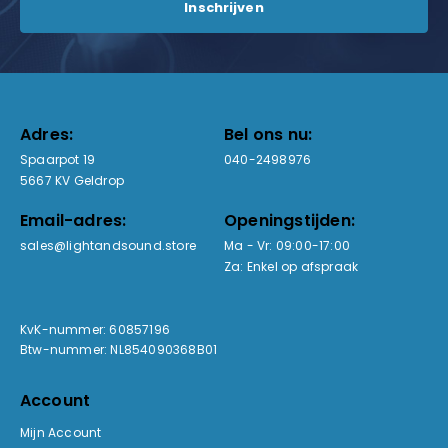
Adres:
Bel ons nu:
Spaarpot 19
040-2498976
5667 KV Geldrop
Email-adres:
Openingstijden:
sales@lightandsound.store
Ma - Vr: 09:00-17:00
Za: Enkel op afspraak
KvK-nummer: 60857196
Btw-nummer: NL854090368B01
Account
Mijn Account