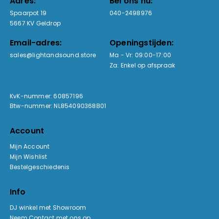
Adres:
Bel ons nu:
Spaarpot 19
040-2498976
5667 KV Geldrop
Email-adres:
Openingstijden:
sales@lightandsound.store
Ma - Vr: 09:00-17:00
Za: Enkel op afspraak
KvK-nummer: 60857196
Btw-nummer: NL854090368B01
Account
Mijn Account
Mijn Wishlist
Bestelgeschiedenis
Info
DJ winkel met Showroom
Neem Contact met ons op