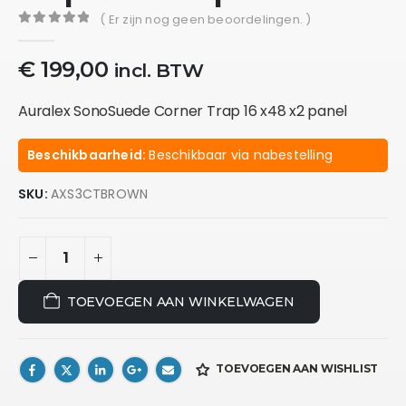
( Er zijn nog geen beoordelingen. )
0
out of 5
€
199,00
incl. BTW
Auralex SonoSuede Corner Trap 16 x48 x2 panel
Beschikbaarheid:
Beschikbaar via nabestelling
SKU:
AXS3CTBROWN
TOEVOEGEN AAN WINKELWAGEN
TOEVOEGEN AAN WISHLIST