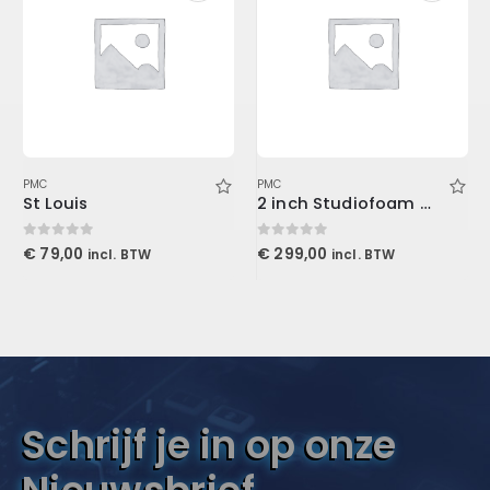
PMC
PMC
St Louis
2 inch Studiofoam Wave 60x60x5cm, Purple
0
out of 5
0
out of 5
€
79,00
€
299,00
incl. BTW
incl. BTW
Schrijf je in op onze