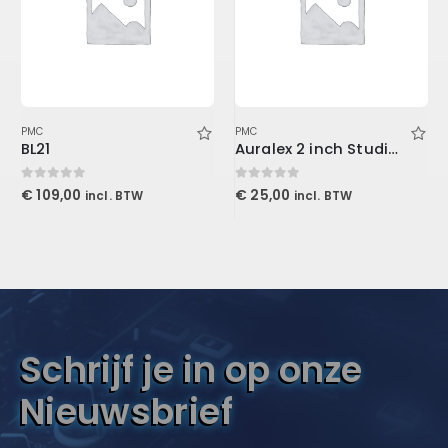
PMC
PMC
BL21
Auralex 2 inch Studiofoam-T
0
out of 5
0
out of 5
€
109,00
€
25,00
incl. BTW
incl. BTW
Schrijf je in op onze
Nieuwsbrief