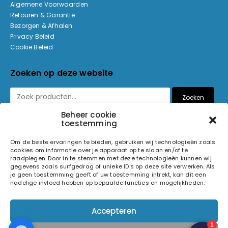
Algemene Voorwaarden
Retouren & Garantie
Bezorgen & Afhalen
Privacy Beleid
Cookie Beleid
Zoeken op deze website
Zoeken
Beheer cookie
toestemming
Betaalmethoden
Om de beste ervaringen te bieden, gebruiken wij technologieën zoals
cookies om informatie over je apparaat op te slaan en/of te
raadplegen. Door in te stemmen met deze technologieën kunnen wij
gegevens zoals surfgedrag of unieke ID's op deze site verwerken. Als
je geen toestemming geeft of uw toestemming intrekt, kan dit een
nadelige invloed hebben op bepaalde functies en mogelijkheden.
© 2026 Light and Sound Factory. Alle rechten voorbehouden.
Accepteren
Pixiefied by