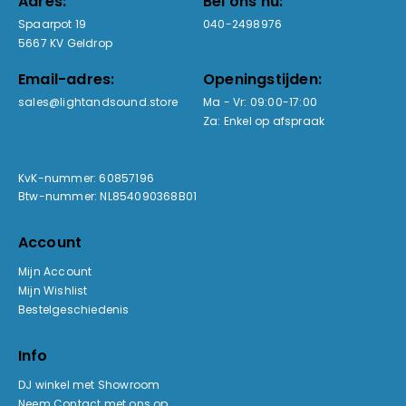
Adres:
Bel ons nu:
Spaarpot 19
040-2498976
5667 KV Geldrop
Email-adres:
Openingstijden:
sales@lightandsound.store
Ma - Vr: 09:00-17:00
Za: Enkel op afspraak
KvK-nummer: 60857196
Btw-nummer: NL854090368B01
Account
Mijn Account
Mijn Wishlist
Bestelgeschiedenis
Info
DJ winkel met Showroom
Neem Contact met ons op