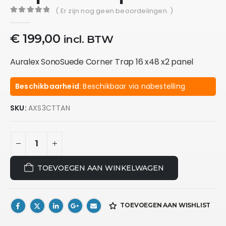
( Er zijn nog geen beoordelingen. )
0
out of 5
€
199,00
incl. BTW
Auralex SonoSuede Corner Trap 16 x48 x2 panel
Beschikbaarheid:
Beschikbaar via nabestelling
SKU:
AXS3CTTAN
TOEVOEGEN AAN WINKELWAGEN
TOEVOEGEN AAN WISHLIST