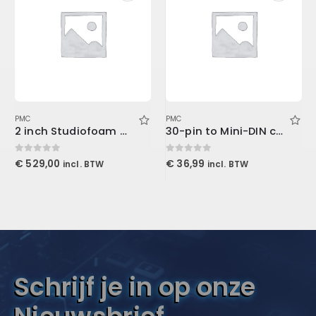
PMC
PMC
2 inch Studiofoam Wedge, 12-Pack 12-61x122cm panel, Burgundy
30-pin to Mini-DIN cable
0
out of 5
0
out of 5
€
529,00
€
36,99
incl. BTW
incl. BTW
Schrijf je in op onze