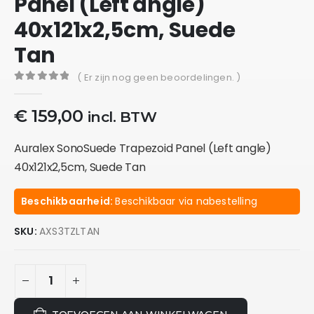
Panel (Left angle)
40x121x2,5cm, Suede
Tan
( Er zijn nog geen beoordelingen. )
0
out of 5
€
159,00
incl. BTW
Auralex SonoSuede Trapezoid Panel (Left angle)
40x121x2,5cm, Suede Tan
Beschikbaarheid:
Beschikbaar via nabestelling
SKU:
AXS3TZLTAN