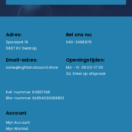
Adres:
Bel ons nu:
Spaarpot 19
040-2498976
5667 KV Geldrop
Email-adres:
Openingstijden:
sales@lightandsound.store
Ma - Vr: 09:00-17:00
Za: Enkel op afspraak
KvK-nummer: 60857196
Btw-nummer: NL854090368B01
Account
Mijn Account
Mijn Wishlist