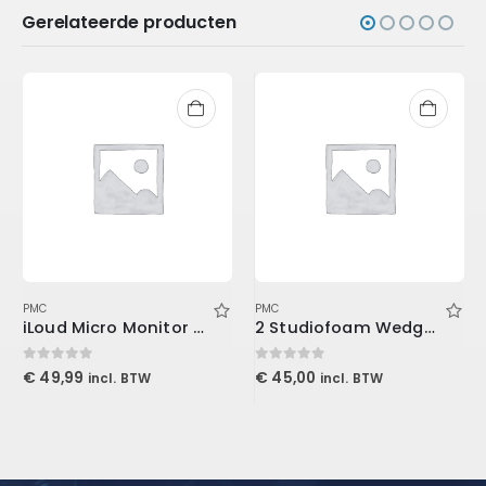
Gerelateerde producten
PMC
PMC
iLoud Micro Monitor travel bag
2 Studiofoam Wedge, 2/”x2’x4′ panel, Purple
0
out of 5
0
out of 5
€
49,99
€
45,00
incl. BTW
incl. BTW