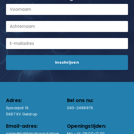
Adres:
Bel ons nu:
Spaarpot 19
040-2498976
5667 KV Geldrop
Email-adres:
Openingstijden:
sales@lightandsound.store
Ma - Vr: 09:00-17:00