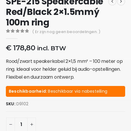
SPE-215 Speakercable
Red/Black 2×1.5mmý
100m ring
( Er zijn nog geen beoordelingen. )
0
out of 5
€
178,80
incl. BTW
Rood/zwart speakerkabel 2×1,5 mm² – 100 meter op
ring. Ideaal voor helder geluid bij audio-opstellingen.
Flexibel en duurzaam ontwerp.
Beschikbaarheid:
Beschikbaar via nabestelling
SKU:
D9102