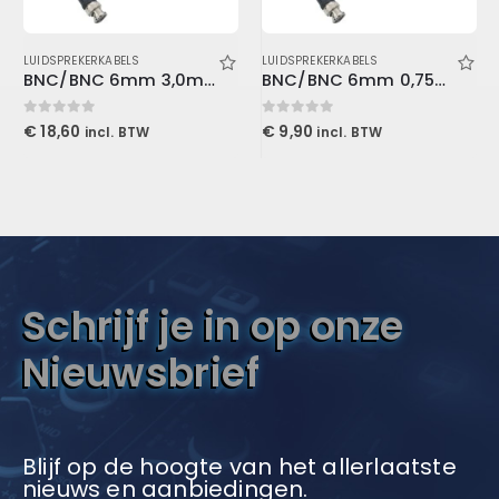
LUIDSPREKERKABELS
,
GELUID
,
LUIDSPREKERS
LUIDSPREKERKABELS
BNC/BNC 6mm 3,0mtr 75 ohm
BNC/BNC 6mm 0,75mtr 75 ohm
0
out of 5
0
out of 5
€
18,60
€
9,90
incl. BTW
incl. BTW
Schrijf je in op onze
Nieuwsbrief
Blijf op de hoogte van het allerlaatste
nieuws en aanbiedingen.