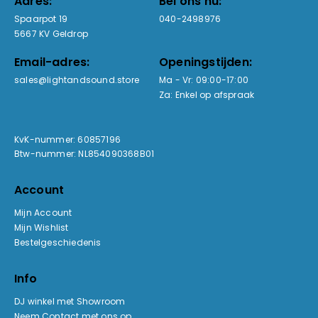
Adres:
Bel ons nu:
Spaarpot 19
040-2498976
5667 KV Geldrop
Email-adres:
Openingstijden:
sales@lightandsound.store
Ma - Vr: 09:00-17:00
Za: Enkel op afspraak
KvK-nummer: 60857196
Btw-nummer: NL854090368B01
Account
Mijn Account
Mijn Wishlist
Bestelgeschiedenis
Info
DJ winkel met Showroom
Neem Contact met ons op