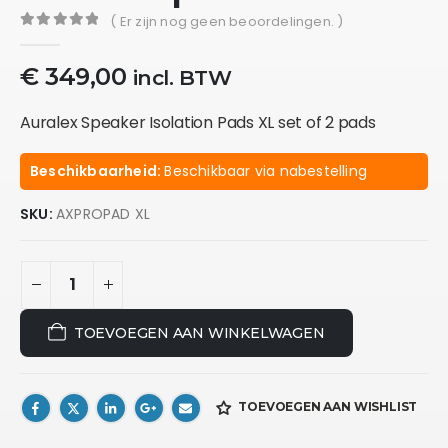
( Er zijn nog geen beoordelingen. )
0
out of 5
€
349,00
incl. BTW
Auralex Speaker Isolation Pads XL set of 2 pads
Beschikbaarheid:
Beschikbaar via nabestelling
SKU:
AXPROPAD XL
TOEVOEGEN AAN WINKELWAGEN
TOEVOEGEN AAN WISHLIST