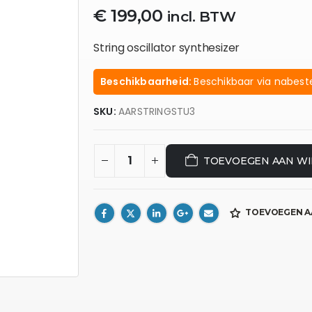
€
199,00
incl. BTW
String oscillator synthesizer
Beschikbaarheid:
Beschikbaar via nabeste
SKU:
AARSTRINGSTU3
TOEVOEGEN AAN W
TOEVOEGEN A