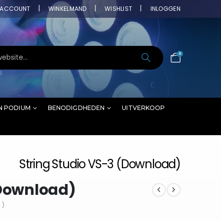
ACCOUNT
WINKELMAND
WISHLIST
INLOGGEN
0
N PODIUM
BENODIGDHEDEN
UITVERKOOP
String Studio VS-3 (Download)
(Download)
 )