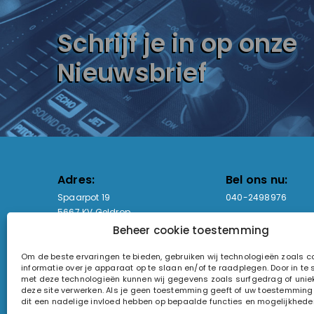
Schrijf je in op onze
Nieuwsbrief
Adres:
Bel ons nu:
Spaarpot 19
040-2498976
5667 KV Geldrop
Beheer cookie toestemming
Email-adres:
Openingstijden
Om de beste ervaringen te bieden, gebruiken wij technologieën zoals 
sales@lightandsound.store
Ma - Vr: 09:00-17:00
informatie over je apparaat op te slaan en/of te raadplegen. Door in t
Za: Enkel op afspra
met deze technologieën kunnen wij gegevens zoals surfgedrag of uniek
deze site verwerken. Als je geen toestemming geeft of uw toestemming i
KvK-nummer: 60857196
dit een nadelige invloed hebben op bepaalde functies en mogelijkhede
Btw-nummer: NL854090368B01