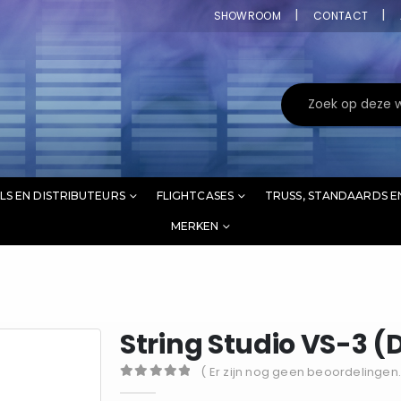
SHOWROOM
CONTACT
LS EN DISTRIBUTEURS
FLIGHTCASES
TRUSS, STANDAARDS E
MERKEN
String Studio VS-3 
( Er zijn nog geen beoordelingen.
0
out of 5