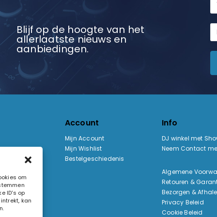
Blijf op de hoogte van het
allerlaatste nieuws en
aanbiedingen.
Account
Info
Mijn Account
DJ winkel met Sh
Mijn Wishlist
Neem Contact me
Bestelgeschiedenis
:
Algemene Voorw
cookies om
Retouren & Garant
e stemmen
ak
Bezorgen & Afhal
e ID's op
ntrekt, kan
Privacy Beleid
n.
Cookie Beleid