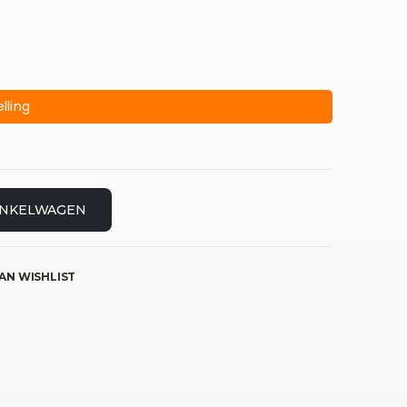
lling
INKELWAGEN
AN WISHLIST