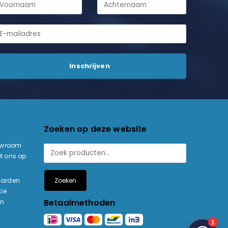
Zoeken op deze website
owroom
t ons op
Zoeken
aarden
ie
Betaalmethoden
en