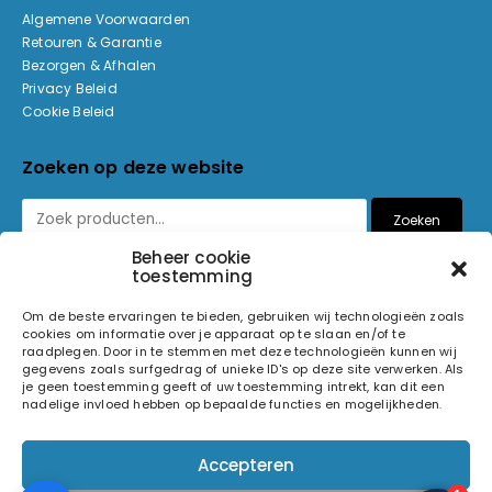
Algemene Voorwaarden
Retouren & Garantie
Bezorgen & Afhalen
Privacy Beleid
Cookie Beleid
Zoeken op deze website
Zoeken
Beheer cookie
toestemming
Betaalmethoden
Om de beste ervaringen te bieden, gebruiken wij technologieën zoals
cookies om informatie over je apparaat op te slaan en/of te
raadplegen. Door in te stemmen met deze technologieën kunnen wij
gegevens zoals surfgedrag of unieke ID's op deze site verwerken. Als
je geen toestemming geeft of uw toestemming intrekt, kan dit een
nadelige invloed hebben op bepaalde functies en mogelijkheden.
© 2026 Light and Sound Factory. Alle rechten voorbehouden.
Accepteren
Pixiefied by