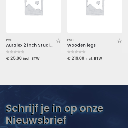
PMC
PMC
Auralex 2 inch Studiofoam-T
Wooden legs
0
out of 5
0
out of 5
€
25,00
€
219,00
incl. BTW
incl. BTW
Schrijf je in op onze
Nieuwsbrief