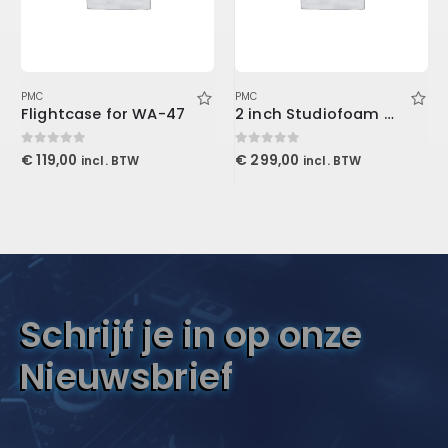
PMC
PMC
Flightcase for WA-47
2 inch Studiofoam Wave 60x60x5cm, Purple
0
out of 5
0
out of 5
€
119,00
€
299,00
incl. BTW
incl. BTW
Schrijf je in op onze
Nieuwsbrief