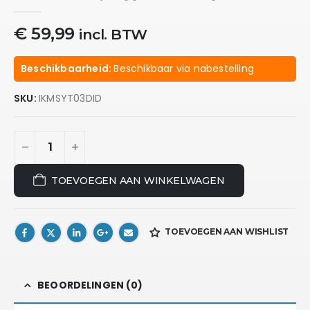
0
out of 5
€
59,99
incl. BTW
Beschikbaarheid:
Beschikbaar via nabestelling
SKU:
IKMSYT03DID
TOEVOEGEN AAN WINKELWAGEN
TOEVOEGEN AAN WISHLIST
BEOORDELINGEN (0)