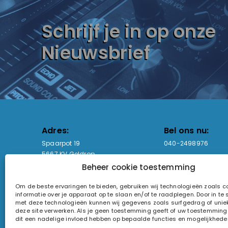
Schrijf je in op onze
Nieuwsbrief
Adres:
Bel ons nu:
Spaarpot 19
040-2498976
5667 KV Geldrop
Beheer cookie toestemming
Email-adres:
Openingstijden
Om de beste ervaringen te bieden, gebruiken wij technologieën zoals 
sales@lightandsound.store
Ma - Vr: 09:00-17:00
informatie over je apparaat op te slaan en/of te raadplegen. Door in t
Za: Enkel op afspra
met deze technologieën kunnen wij gegevens zoals surfgedrag of uniek
deze site verwerken. Als je geen toestemming geeft of uw toestemming i
KvK-nummer: 60857196
dit een nadelige invloed hebben op bepaalde functies en mogelijkhede
Btw-nummer: NL854090368B01