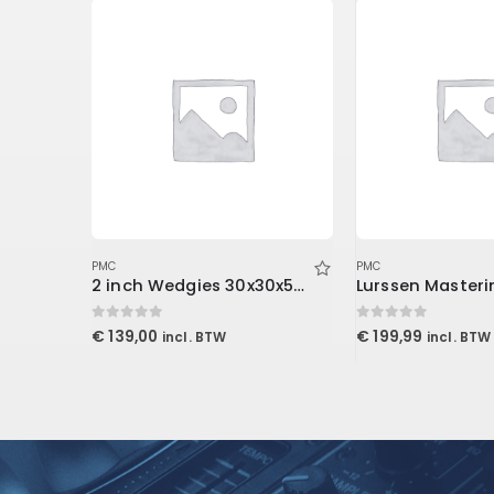
PMC
PMC
Auralex 4 inch Studiofoam Metro
2 inch Wedgies 30x30x5cm, Purple
0
out of 5
0
out of 5
€
139,00
€
199,99
incl. BTW
incl. BTW