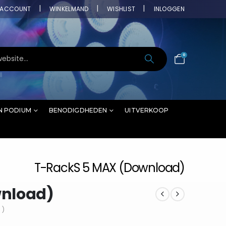
ACCOUNT
WINKELMAND
WISHLIST
INLOGGEN
0
N PODIUM
BENODIGDHEDEN
UITVERKOOP
T-RackS 5 MAX (Download)
wnload)
 )