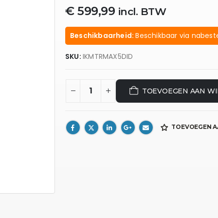
€
599,99
incl. BTW
Beschikbaarheid:
Beschikbaar via nabeste
SKU:
IKMTRMAX5DID
TOEVOEGEN AAN W
TOEVOEGEN A