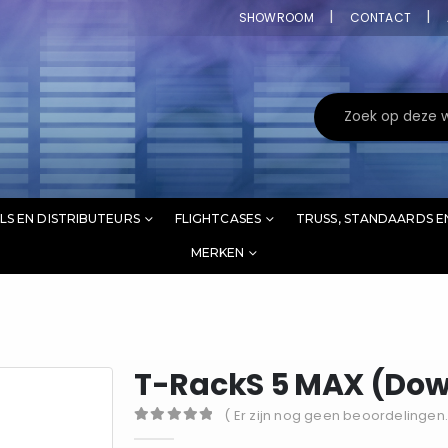
SHOWROOM
CONTACT
LS EN DISTRIBUTEURS
FLIGHTCASES
TRUSS, STANDAARDS E
MERKEN
T-RackS 5 MAX (Do
( Er zijn nog geen beoordelingen.
0
out of 5