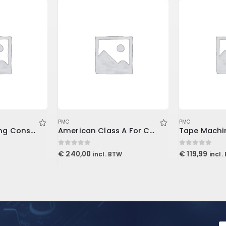
PMC
PMC
Lurssen Mastering Console (Download)
American Class A For Console1
0
out of 5
0
out of 5
€
240,00
€
119,99
incl. BTW
incl.