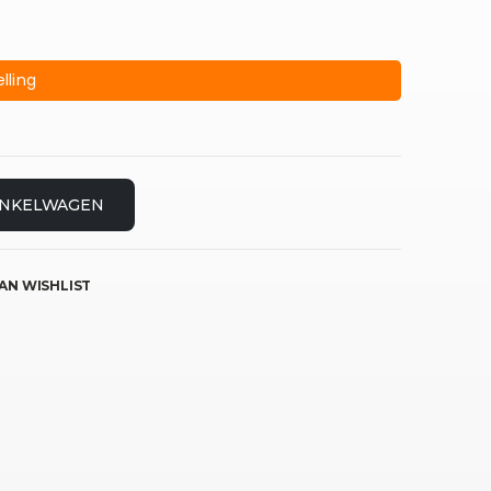
lling
INKELWAGEN
AN WISHLIST