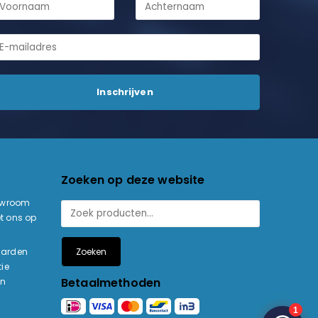
Zoeken op deze website
owroom
t ons op
Zoeken
aarden
ie
Betaalmethoden
en