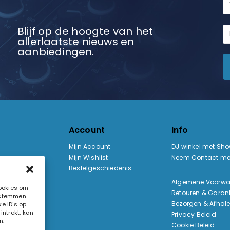
Blijf op de hoogte van het
allerlaatste nieuws en
aanbiedingen.
Account
Info
Mijn Account
DJ winkel met Sh
Mijn Wishlist
Neem Contact me
Bestelgeschiedenis
:
Algemene Voorw
cookies om
Retouren & Garant
e stemmen
ak
Bezorgen & Afhal
e ID's op
ntrekt, kan
Privacy Beleid
n.
Cookie Beleid