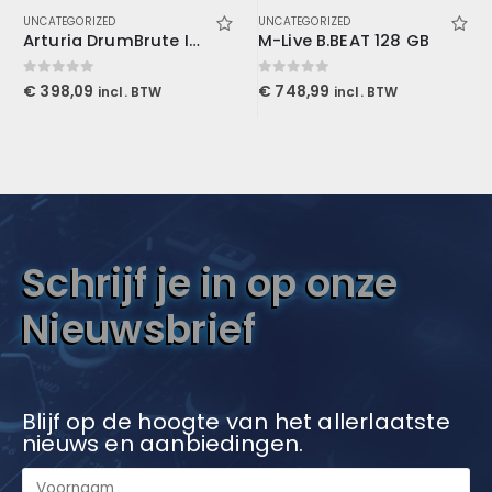
UNCATEGORIZED
UNCATEGORIZED
Arturia DrumBrute Impact
M-Live B.BEAT 128 GB
0
out of 5
0
out of 5
€
398,09
€
748,99
incl. BTW
incl. BTW
Schrijf je in op onze
Nieuwsbrief
Blijf op de hoogte van het allerlaatste
nieuws en aanbiedingen.