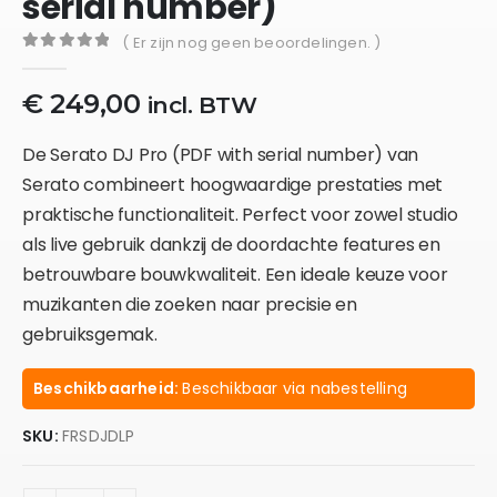
serial number)
( Er zijn nog geen beoordelingen. )
0
out of 5
€
249,00
incl. BTW
De Serato DJ Pro (PDF with serial number) van
Serato combineert hoogwaardige prestaties met
praktische functionaliteit. Perfect voor zowel studio
als live gebruik dankzij de doordachte features en
betrouwbare bouwkwaliteit. Een ideale keuze voor
muzikanten die zoeken naar precisie en
gebruiksgemak.
Beschikbaarheid:
Beschikbaar via nabestelling
SKU:
FRSDJDLP