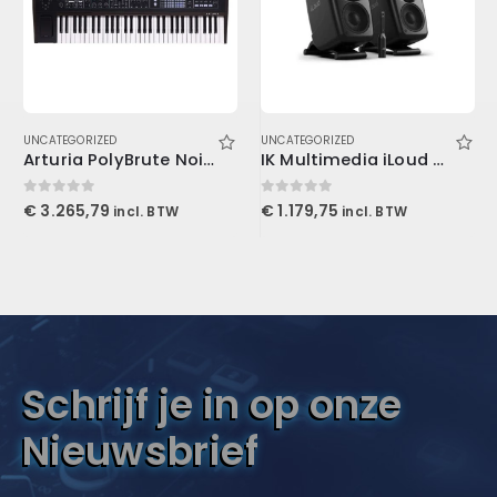
UNCATEGORIZED
UNCATEGORIZED
Arturia PolyBrute Noir Edition
IK Multimedia iLoud MTM MKII (Pair + Mic)
0
out of 5
0
out of 5
€
3.265,79
€
1.179,75
incl. BTW
incl. BTW
Schrijf je in op onze
Nieuwsbrief