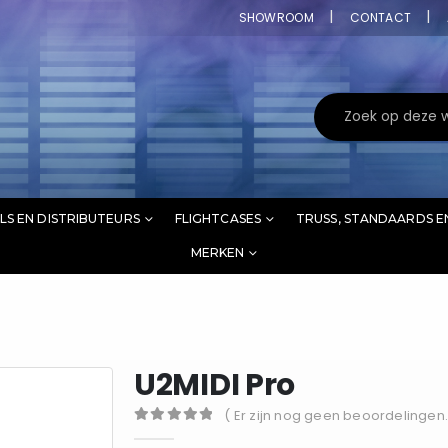
SHOWROOM
CONTACT
LS EN DISTRIBUTEURS
FLIGHTCASES
TRUSS, STANDAARDS E
MERKEN
U2MIDI Pro
( Er zijn nog geen beoordelingen.
0
out of 5