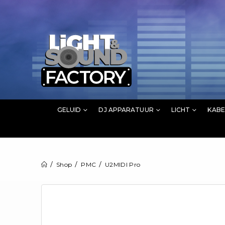
GELUID
DJ APPARATUUR
LICHT
KABE
Shop
PMC
U2MIDI Pro