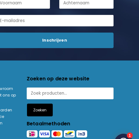
Zoeken op deze website
owroom
t ons op
Zoeken
aarden
ie
Betaalmethoden
en