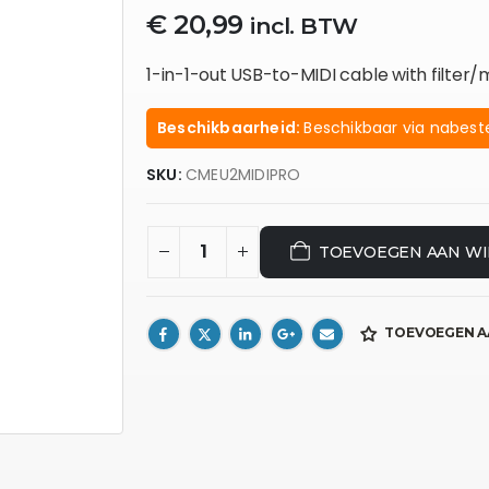
€
20,99
incl. BTW
1-in-1-out USB-to-MIDI cable with filte
Beschikbaarheid:
Beschikbaar via nabeste
SKU:
CMEU2MIDIPRO
TOEVOEGEN AAN W
TOEVOEGEN A