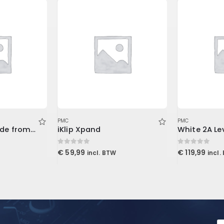
PMC
PMC
Volume 5 Upgrade from Volume 3 (Download)
iKlip Xpand
0
out of 5
0
out of 5
€
59,99
€
119,99
incl. BTW
incl.