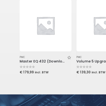
PMC
PMC
Premier Series – Studio & Live XLR Cable 15′ (4.6 m)
Master EQ 432 (Download)
0
out of 5
0
out of 5
€
179,99
€
139,30
incl. BTW
incl. BTW