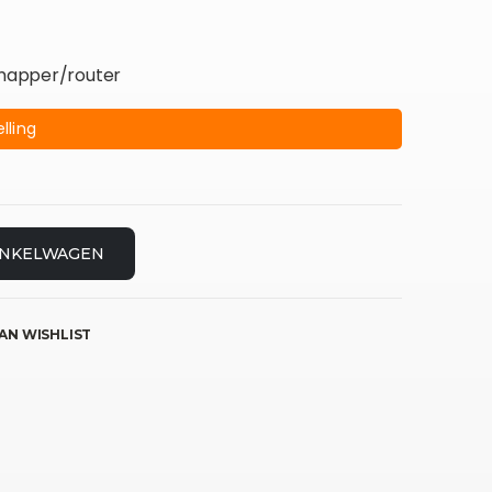
r/mapper/router
lling
INKELWAGEN
AN WISHLIST