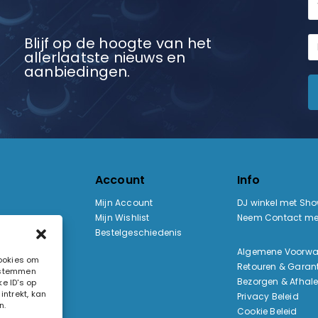
Blijf op de hoogte van het
allerlaatste nieuws en
aanbiedingen.
Account
Info
Mijn Account
DJ winkel met Sh
Mijn Wishlist
Neem Contact me
Bestelgeschiedenis
:
Algemene Voorw
cookies om
Retouren & Garant
e stemmen
ak
Bezorgen & Afhal
e ID's op
ntrekt, kan
Privacy Beleid
n.
Cookie Beleid