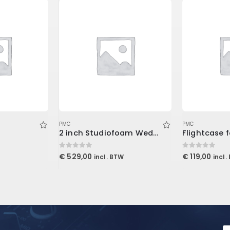
PMC
PMC
2 inch Studiofoam Wedge, 12-Pack 12-61x122cm panel, Burgundy
Flightcase 
0
out of 5
0
out of 5
€
529,00
€
119,00
incl. BTW
incl.