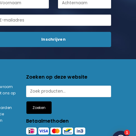
Zoeken op deze website
owroom
t ons op
Zoeken
aarden
ie
Betaalmethoden
en