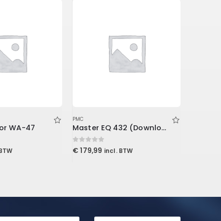
PMC
PMC
for WA-47
Master EQ 432 (Download)
0
out of 5
0
out of 5
€
179,99
€
849,0
 BTW
incl. BTW