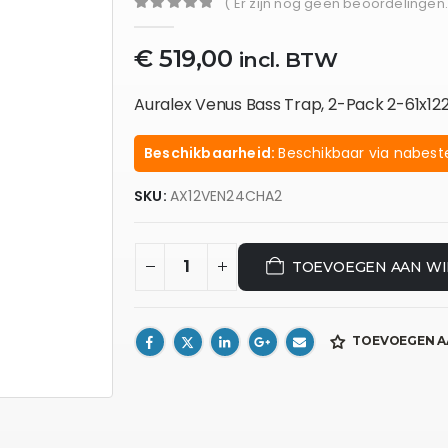
( Er zijn nog geen beoordelingen.
0
out of 5
€
519,00
incl. BTW
Auralex Venus Bass Trap, 2-Pack 2-61x1
Beschikbaarheid:
Beschikbaar via nabeste
SKU:
AX12VEN24CHA2
TOEVOEGEN AAN W
TOEVOEGEN A