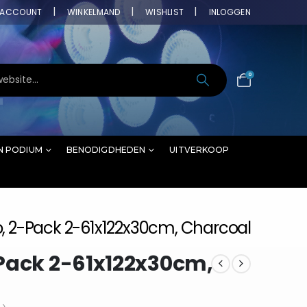
ACCOUNT
WINKELMAND
WISHLIST
INLOGGEN
0
N PODIUM
BENODIGDHEDEN
UITVERKOOP
, 2-Pack 2-61x122x30cm, Charcoal
Pack 2-61x122x30cm,