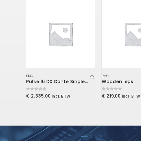
PMC
PMC
iLoud Micro Monitor travel bag
Pulse 16 DX Dante Singlemode
Wooden legs
0
out of 5
0
out of 5
€
2.335,00
€
219,00
incl. BTW
incl. BTW