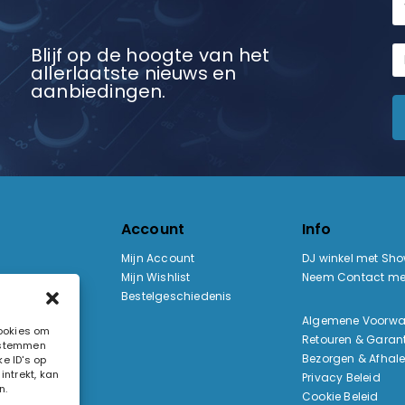
Blijf op de hoogte van het
allerlaatste nieuws en
aanbiedingen.
Account
Info
Mijn Account
DJ winkel met Sh
Mijn Wishlist
Neem Contact me
Bestelgeschiedenis
:
Algemene Voorw
cookies om
Retouren & Garant
e stemmen
ak
Bezorgen & Afhal
e ID's op
ntrekt, kan
Privacy Beleid
n.
Cookie Beleid