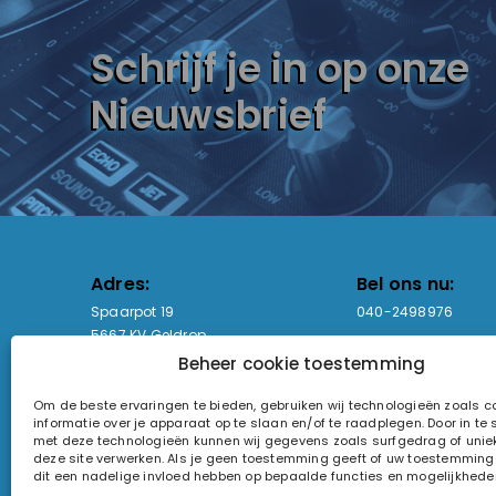
Schrijf je in op onze
Nieuwsbrief
Adres:
Bel ons nu:
Spaarpot 19
040-2498976
5667 KV Geldrop
Beheer cookie toestemming
Email-adres:
Openingstijden
Om de beste ervaringen te bieden, gebruiken wij technologieën zoals 
sales@lightandsound.store
Ma - Vr: 09:00-17:00
informatie over je apparaat op te slaan en/of te raadplegen. Door in t
Za: Enkel op afspra
met deze technologieën kunnen wij gegevens zoals surfgedrag of uniek
deze site verwerken. Als je geen toestemming geeft of uw toestemming i
KvK-nummer: 60857196
dit een nadelige invloed hebben op bepaalde functies en mogelijkhede
Btw-nummer: NL854090368B01