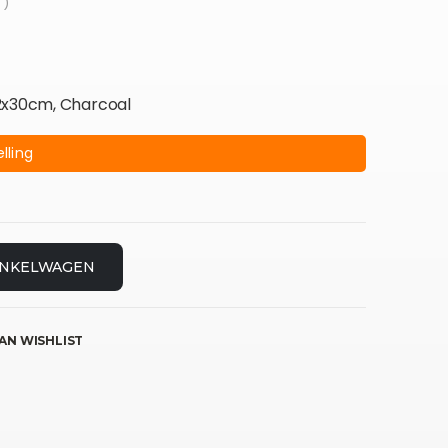
 )
22x30cm, Charcoal
lling
INKELWAGEN
AN WISHLIST