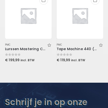
PMC
PMC
Lurssen Mastering Console (Download)
Tape Machine 440 (Download)
0
out of 5
0
out of 5
€
199,99
€
119,99
incl. BTW
incl. BTW
Schrijf je in op onze