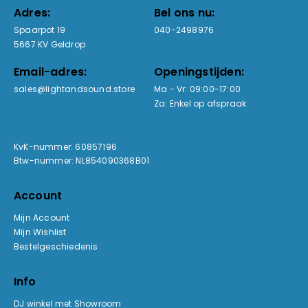
Adres:
Bel ons nu:
Spaarpot 19
040-2498976
5667 KV Geldrop
Email-adres:
Openingstijden:
sales@lightandsound.store
Ma - Vr: 09:00-17:00
Za: Enkel op afspraak
KvK-nummer: 60857196
Btw-nummer: NL854090368B01
Account
Mijn Account
Mijn Wishlist
Bestelgeschiedenis
Info
DJ winkel met Showroom