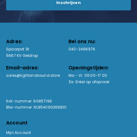
Adres:
Bel ons nu:
Spaarpot 19
040-2498976
5667 KV Geldrop
Email-adres:
Openingstijden:
sales@lightandsound.store
Ma - Vr: 09:00-17:00
Za: Enkel op afspraak
KvK-nummer: 60857196
Btw-nummer: NL854090368B01
Account
Mijn Account