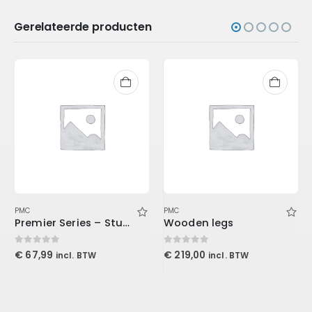
Gerelateerde producten
PMC
PMC
Premier Series – Studio & Live XLR Cable 15′ (4.6 m)
Wooden legs
0
out of 5
0
out of 5
€
67,99
€
219,00
incl. BTW
incl. BTW