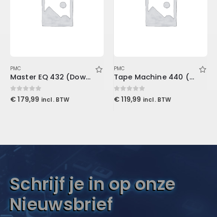
PMC
PMC
Master EQ 432 (Download)
Tape Machine 440 (Download)
0
out of 5
0
out of 5
€
179,99
€
119,99
incl. BTW
incl. BTW
Schrijf je in op onze
Nieuwsbrief