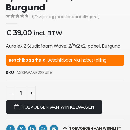
Burgund
( Er zijn nog geen beoordelingen. )
0
out of 5
€
39,00
incl. BTW
Auralex 2 Studiofoam Wave, 2/”x2’x2′ panel, Burgund
Beschikbaarheid:
Beschikbaar via nabestelling
SKU:
AXSFWAVE22BUR8
TOEVOEGEN AAN WINKELWAGEN
TOEVOEGEN AAN WISHLIST