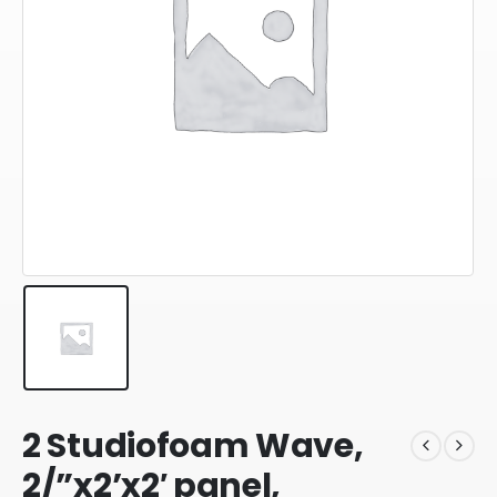
2 Studiofoam Wave,
2/”x2’x2′ panel,