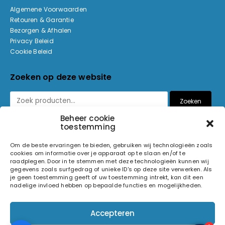
Algemene Voorwaarden
Retouren & Garantie
Bezorgen & Afhalen
Privacy Beleid
Cookie Beleid
Zoeken op deze website
Zoeken
Beheer cookie
toestemming
Betaalmethoden
Om de beste ervaringen te bieden, gebruiken wij technologieën zoals
cookies om informatie over je apparaat op te slaan en/of te
raadplegen. Door in te stemmen met deze technologieën kunnen wij
gegevens zoals surfgedrag of unieke ID's op deze site verwerken. Als
je geen toestemming geeft of uw toestemming intrekt, kan dit een
nadelige invloed hebben op bepaalde functies en mogelijkheden.
© 2026 Light and Sound Factory. Alle rechten voorbehouden.
Accepteren
Pixiefied by