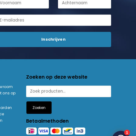
Zoeken op deze website
owroom
t ons op
Zoeken
aarden
ie
Betaalmethoden
en