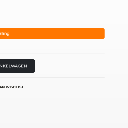
lling
INKELWAGEN
AN WISHLIST