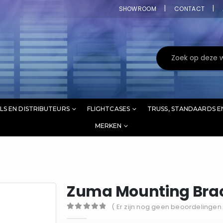
SHOWROOM
CONTACT
LS EN DISTRIBUTEURS
FLIGHTCASES
TRUSS, STANDAARDS E
MERKEN
Zuma Mounting Bra
( Er zijn nog geen beoordelingen.
0
out of 5