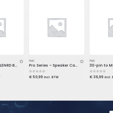
PMC
PMC
Stand Mounted LENRD Bass Trap, 4-Pack 30x30x121cm
Pro Series – Speaker Cabinet TS Cable 3′ (0.9 m)
30-pin to M
0
out of 5
0
out of 5
€
50,99
€
36,99
W
incl. BTW
incl.