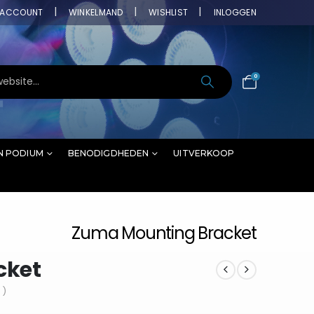
ACCOUNT
WINKELMAND
WISHLIST
INLOGGEN
0
N PODIUM
BENODIGDHEDEN
UITVERKOOP
Zuma Mounting Bracket
cket
 )