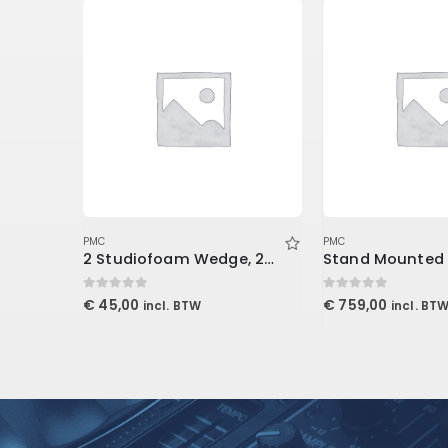
PMC
PMC
Tablet Page Turner Bundle
2 Studiofoam Wedge, 2/”x2’x4′ panel, Purple
0
out of 5
0
out of 5
€
45,00
€
759,00
incl. BTW
incl. BT