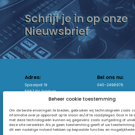
Schrijf je in op onze
Nieuwsbrief
Adres:
Bel ons nu:
Spaarpot 19
040-2498976
5667 KV Geldrop
Beheer cookie toestemming
Email-adres:
Openingstijden
Om de beste ervaringen te bieden, gebruiken wij technologieën zoals 
sales@lightandsound.store
Ma - Vr: 09:00-17:00
informatie over je apparaat op te slaan en/of te raadplegen. Door in t
Za: Enkel op afspra
met deze technologieën kunnen wij gegevens zoals surfgedrag of uniek
deze site verwerken. Als je geen toestemming geeft of uw toestemming i
KvK-nummer: 60857196
dit een nadelige invloed hebben op bepaalde functies en mogelijkhede
Btw-nummer: NL854090368B01