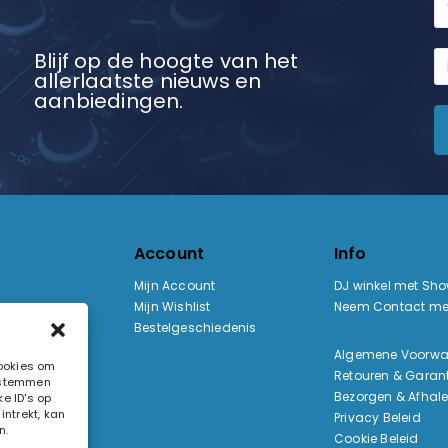
Blijf op de hoogte van het
allerlaatste nieuws en
aanbiedingen.
Account
Info
Mijn Account
DJ winkel met Sh
Mijn Wishlist
Neem Contact me
Bestelgeschiedenis
:
Algemene Voorw
cookies om
Retouren & Garant
e stemmen
ak
Bezorgen & Afhal
e ID's op
ntrekt, kan
Privacy Beleid
n.
Cookie Beleid