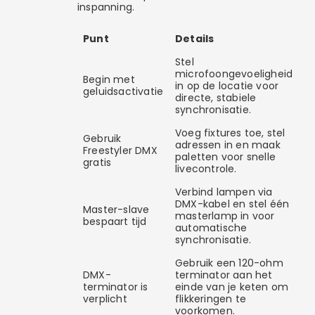
inspanning.
Punt
Details
Stel
microfoongevoeligheid
Begin met
in op de locatie voor
geluidsactivatie
directe, stabiele
synchronisatie.
Voeg fixtures toe, stel
Gebruik
adressen in en maak
Freestyler DMX
paletten voor snelle
gratis
livecontrole.
Verbind lampen via
DMX-kabel en stel één
Master-slave
masterlamp in voor
bespaart tijd
automatische
synchronisatie.
Gebruik een 120-ohm
DMX-
terminator aan het
terminator is
einde van je keten om
verplicht
flikkeringen te
voorkomen.