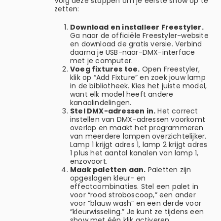
Volg deze stappen om je eerste show op te
zetten:
Download en installeer Freestyler.
Ga naar de officiële Freestyler-website
en download de gratis versie. Verbind
daarna je USB-naar-DMX-interface
met je computer.
Voeg fixtures toe.
Open Freestyler,
klik op “Add Fixture” en zoek jouw lamp
in de bibliotheek. Kies het juiste model,
want elk model heeft andere
kanaalindelingen.
Stel DMX-adressen in.
Het correct
instellen van DMX-adressen voorkomt
overlap en maakt het programmeren
van meerdere lampen overzichtelijker.
Lamp 1 krijgt adres 1, lamp 2 krijgt adres
1 plus het aantal kanalen van lamp 1,
enzovoort.
Maak paletten aan.
Paletten zijn
opgeslagen kleur- en
effectcombinaties. Stel een palet in
voor “rood stroboscoop,” een ander
voor “blauw wash” en een derde voor
“kleurwisseling.” Je kunt ze tijdens een
show met één klik activeren.