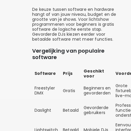
De keuze tussen software en hardware
hangt af van jouw niveau, budget en de
grootte van je shows. Voor lichtshow
programmeren voor beginners is gratis
software de logische eerste stap.
Gevorderde DJs kiezen eerder voor
betaalde software met meer functies.
Vergelijking van populaire
software
Geschikt
Software
Prijs
Voord
voor
Grote
Freestyler
Beginners en
Gratis
fixture
DMX
gevorderden
live-m
Profess
Gevorderde
Daslight
Betaald
functie
gebruikers
onders
Eenvou
Lightswitch
Betaald
Mobiele DJs
interfa