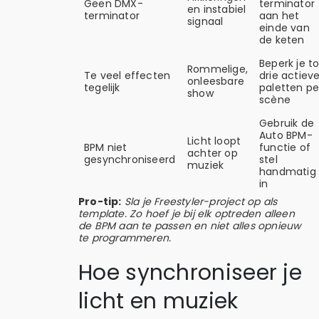
Geen DMX-
terminator
en instabiel
terminator
aan het
signaal
einde van
de keten
Beperk je to
Rommelige,
Te veel effecten
drie actiev
onleesbare
tegelijk
paletten pe
show
scène
Gebruik de
Auto BPM-
Licht loopt
BPM niet
functie of
achter op
gesynchroniseerd
stel
muziek
handmatig
in
Pro-tip:
Sla je Freestyler-project op als
template. Zo hoef je bij elk optreden alleen
de BPM aan te passen en niet alles opnieuw
te programmeren.
Hoe synchroniseer je
licht en muziek