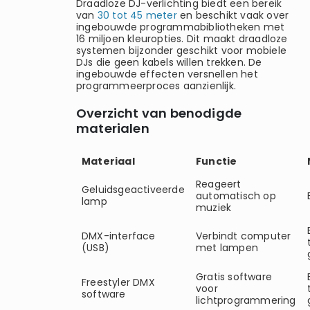
Draadloze DJ-verlichting biedt een bereik
van
30 tot 45 meter
en beschikt vaak over
ingebouwde programmabibliotheken met
16 miljoen kleuropties. Dit maakt draadloze
systemen bijzonder geschikt voor mobiele
DJs die geen kabels willen trekken. De
ingebouwde effecten versnellen het
programmeerproces aanzienlijk.
Overzicht van benodigde
materialen
Materiaal
Functie
Reageert
Geluidsgeactiveerde
automatisch op
lamp
muziek
DMX-interface
Verbindt computer
(USB)
met lampen
Gratis software
Freestyler DMX
voor
software
lichtprogrammering