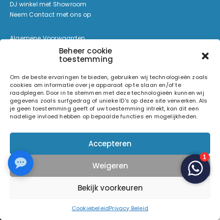
DJ winkel met Showroom
Neem Contact met ons op
Algemene Voorwaarden
Retouren & Garantie
Beheer cookie
toestemming
Bezorgen & Afhalen
Privacy Beleid
Om de beste ervaringen te bieden, gebruiken wij technologieën zoals
Cookie Beleid
cookies om informatie over je apparaat op te slaan en/of te
raadplegen. Door in te stemmen met deze technologieën kunnen wij
gegevens zoals surfgedrag of unieke ID's op deze site verwerken. Als
Zoeken op deze website
je geen toestemming geeft of uw toestemming intrekt, kan dit een
nadelige invloed hebben op bepaalde functies en mogelijkheden.
Zoeken
Accepteren
Betaalmethoden
Weigeren
Bekijk voorkeuren
Cookiebeleid
Privacy Beleid