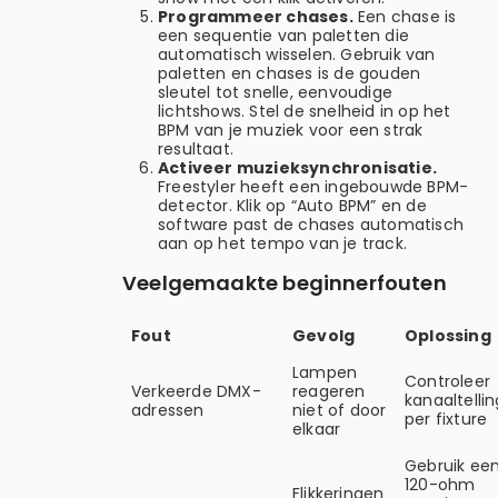
Programmeer chases.
Een chase is
een sequentie van paletten die
automatisch wisselen. Gebruik van
paletten en chases is de gouden
sleutel tot snelle, eenvoudige
lichtshows. Stel de snelheid in op het
BPM van je muziek voor een strak
resultaat.
Activeer muzieksynchronisatie.
Freestyler heeft een ingebouwde BPM-
detector. Klik op “Auto BPM” en de
software past de chases automatisch
aan op het tempo van je track.
Veelgemaakte beginnerfouten
Fout
Gevolg
Oplossing
Lampen
Controleer
Verkeerde DMX-
reageren
kanaaltellin
adressen
niet of door
per fixture
elkaar
Gebruik ee
120-ohm
Flikkeringen