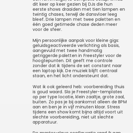
dit keer op keer gezien bij DJs die hun
eerste shows draaiden met tien lampen en
twintig chases, terwijl de dansvloer leeg
bleef. Drie lampen met twee paletten en
één goed getimede chase deden meer
voor de sfeer.
Mijn persoonlijke aanpak voor kleine gigs:
geluidsgeactiveerde verlichting als basis,
aangevuld met twee handmatig
getriggerde paletten in Freestyler voor de
hoogtepunten. Dit geeft me controle
zonder dat ik tijdens de set constant naar
een laptop kijk. De muziek blijft centraal
staan, en het licht ondersteunt dat.
Wat ik ook geleerd heb: voorbereiding thuis
is goud waard. Sla je Freestyler-templates
op per type locatie, klein zaaltje, grote zaal,
buiten. Zo pas je bij aankomst alleen de BPM
aan en ben je in vijf minuten klaar. Stress
tijdens een show komt bijna altijd voort uit
slechte voorbereiding, niet uit slechte
apparatuur.
De master-slave configuratie raad ik aan