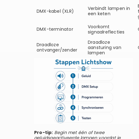
Verbindt lampen in
DMX-kabel (XLR)
een keten
Voorkomt
DMX-terminator
signaalreflecties
Draadloze
Draadloze
aansturing van
ontvanger/zender
lampen
Pro-tip:
Begin met één of twee
geluidsgeactiveerde lampen voordat je