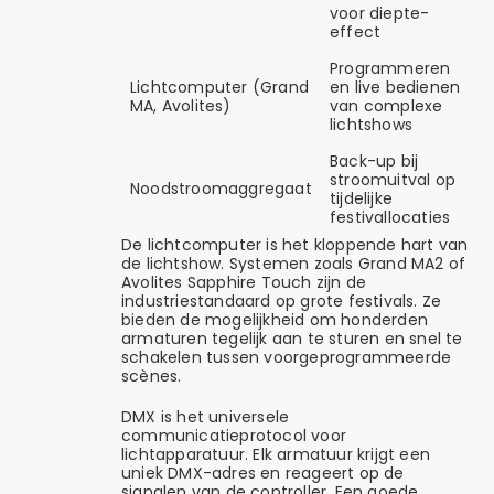
voor diepte-
effect
Programmeren
Lichtcomputer (Grand
en live bedienen
MA, Avolites)
van complexe
lichtshows
Back-up bij
stroomuitval op
Noodstroomaggregaat
tijdelijke
festivallocaties
De lichtcomputer is het kloppende hart van
de lichtshow. Systemen zoals Grand MA2 of
Avolites Sapphire Touch zijn de
industriestandaard op grote festivals. Ze
bieden de mogelijkheid om honderden
armaturen tegelijk aan te sturen en snel te
schakelen tussen voorgeprogrammeerde
scènes.
DMX is het universele
communicatieprotocol voor
lichtapparatuur. Elk armatuur krijgt een
uniek DMX-adres en reageert op de
signalen van de controller. Een goede