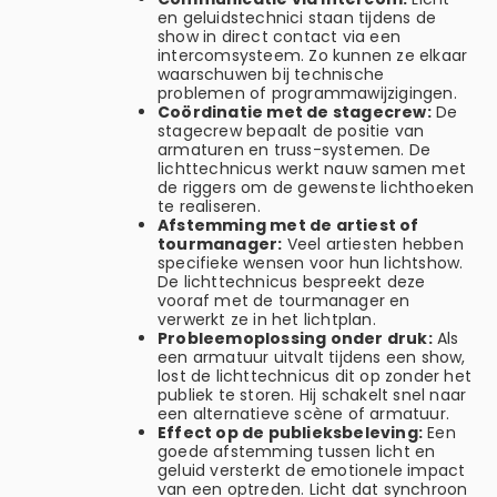
en geluidstechnici staan tijdens de
show in direct contact via een
intercomsysteem. Zo kunnen ze elkaar
waarschuwen bij technische
problemen of programmawijzigingen.
Coördinatie met de stagecrew:
De
stagecrew bepaalt de positie van
armaturen en truss-systemen. De
lichttechnicus werkt nauw samen met
de riggers om de gewenste lichthoeken
te realiseren.
Afstemming met de artiest of
tourmanager:
Veel artiesten hebben
specifieke wensen voor hun lichtshow.
De lichttechnicus bespreekt deze
vooraf met de tourmanager en
verwerkt ze in het lichtplan.
Probleemoplossing onder druk:
Als
een armatuur uitvalt tijdens een show,
lost de lichttechnicus dit op zonder het
publiek te storen. Hij schakelt snel naar
een alternatieve scène of armatuur.
Effect op de publieksbeleving:
Een
goede afstemming tussen licht en
geluid versterkt de emotionele impact
van een optreden. Licht dat synchroon