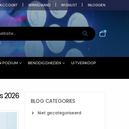
ACCOUNT
WINKELMAND
WISHLIST
INLOGGEN
0
N PODIUM
BENODIGDHEDEN
UITVERKOOP
ds 2026
BLOG CATEGORIES
Niet gecategoriseerd