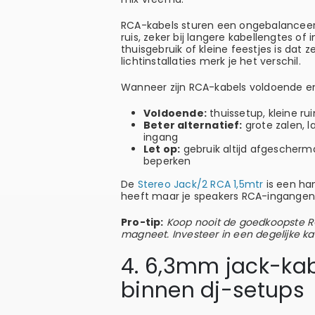
RCA-kabels sturen een ongebalanceerd
ruis, zeker bij langere kabellengtes o
thuisgebruik of kleine feestjes is d
lichtinstallaties merk je het verschil.
Wanneer zijn RCA-kabels voldoende en
Voldoende:
thuissetup, kleine ru
Beter alternatief:
grote zalen, 
ingang
Let op:
gebruik altijd afgescherm
beperken
De
Stereo Jack/2 RCA 1,5mtr
is een han
heeft maar je speakers RCA-ingangen
Pro-tip:
Koop nooit de goedkoopste RC
magneet. Investeer in een degelijke kab
4. 6,3mm jack-kabe
binnen dj-setups