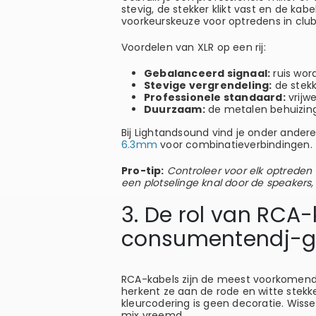
stevig, de stekker klikt vast en de ka
voorkeurskeuze voor optredens in club
Voordelen van XLR op een rij:
Gebalanceerd signaal:
ruis word
Stevige vergrendeling:
de stekke
Professionele standaard:
vrijw
Duurzaam:
de metalen behuizing
Bij Lightandsound vind je onder ander
6.3mm
voor combinatieverbindingen.
Pro-tip:
Controleer voor elk optreden o
een plotselinge knal door de speakers
3. De rol van RCA-
consumentendj-g
RCA-kabels zijn de meest voorkomende
herkent ze aan de rode en witte stekker
kleurcodering is geen decoratie. Wissel
mix vreemd.