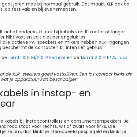
bel gaat jaren mee bij normaal gebruik. Dat maakt XLR ook de
s, op festivals en bij evenementen.
t actief onderdrukt, ook bij kabels van 10 meter of langer
r klikt vast en valt niet per ongeluk los
el alle actieve PA-speakers en mixers hebben XLR-ingangen
 beschermt de contacten bij intensief gebruik
e de
1,5mtr XLR M/2 XLR Female
en de
1,5mtr 2 XLR F/2x Jack
f de XLR-stekkers goed vastklikken. Een los contact klinkt als
, wat je apparatuur kan beschadigen.
kabels in instap- en
ear
 kabels bij instapcontrollers en consumentenspeakers. Je
s: rood staat voor rechts, wit of zwart voor links. Die
 je ze om, dan klinkt je stereobeeld gespiegeld en klinkt je