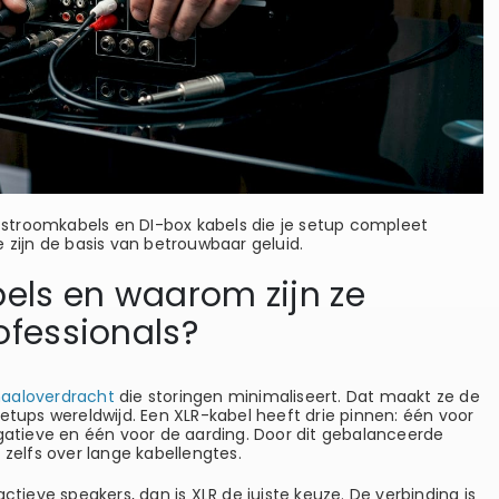
, stroomkabels en DI-box kabels die je setup compleet
 zijn de basis van betrouwbaar geluid.
bels en waarom zijn ze
ofessionals?
naaloverdracht
die storingen minimaliseert. Dat maakt ze de
etups wereldwijd. Een XLR-kabel heeft drie pinnen: één voor
egatieve en één voor de aarding. Door dit gebalanceerde
 zelfs over lange kabellengtes.
ctieve speakers, dan is XLR de juiste keuze. De verbinding is