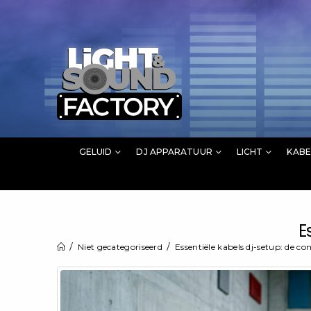
GELUID
DJ APPARATUUR
LICHT
KABE
E
Niet gecategoriseerd
Essentiële kabels dj-setup: de c