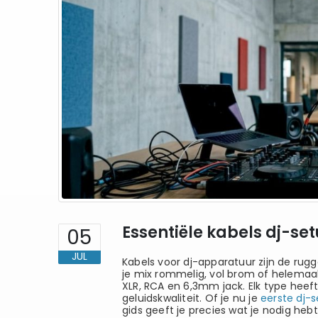
Essentiële kabels dj-se
05
JUL
Kabels voor dj-apparatuur zijn de rugg
je mix rommelig, vol brom of helemaal 
XLR, RCA en 6,3mm jack. Elk type heef
geluidskwaliteit. Of je nu je
eerste dj-
gids geeft je precies wat je nodig hebt