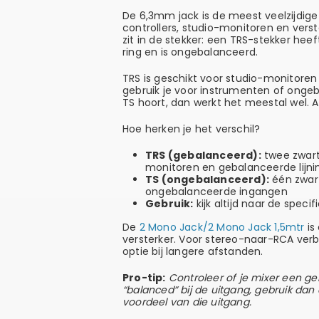
De 6,3mm jack is de meest veelzijdige 
controllers, studio-monitoren en verste
zit in de stekker: een TRS-stekker hee
ring en is ongebalanceerd.
TRS is geschikt voor studio-monitoren
gebruik je voor instrumenten of ongeb
TS hoort, dan werkt het meestal wel. 
Hoe herken je het verschil?
TRS (gebalanceerd):
twee zwarte
monitoren en gebalanceerde lijn
TS (ongebalanceerd):
één zwart
ongebalanceerde ingangen
Gebruik:
kijk altijd naar de speci
De
2 Mono Jack/2 Mono Jack 1,5mtr
is
versterker. Voor stereo-naar-RCA verb
optie bij langere afstanden.
Pro-tip:
Controleer of je mixer een g
“balanced” bij de uitgang, gebruik dan 
voordeel van die uitgang.