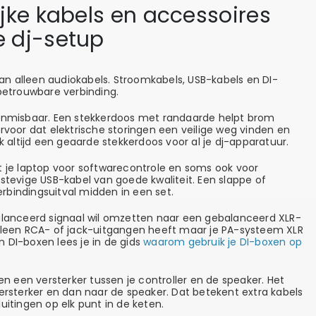
ijke kabels en accessoires
e dj-setup
n alleen audiokabels. Stroomkabels, USB-kabels en DI-
 betrouwbare verbinding.
onmisbaar. Een stekkerdoos met randaarde helpt brom
rvoor dat elektrische storingen een veilige weg vinden en
k altijd een geaarde stekkerdoos voor al je dj-apparatuur.
t je laptop voor softwarecontrole en soms ook voor
stevige USB-kabel van goede kwaliteit. Een slappe of
bindingsuitval midden in een set.
balanceerd signaal wil omzetten naar een gebalanceerd XLR-
er alleen RCA- of jack-uitgangen heeft maar je PA-systeem XLR
 DI-boxen lees je in de gids
waarom gebruik je DI-boxen op
n een versterker tussen je controller en de speaker. Het
versterker en dan naar de speaker. Dat betekent extra kabels
uitingen op elk punt in de keten.