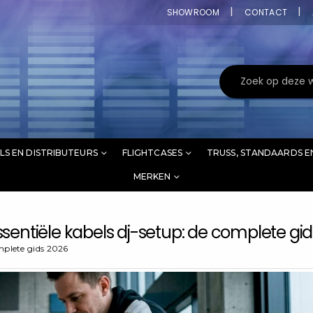
SHOWROOM
CONTACT
LS EN DISTRIBUTEURS
FLIGHTCASES
TRUSS, STANDAARDS E
MERKEN
ssentiële kabels dj-setup: de complete gi
omplete gids 2026