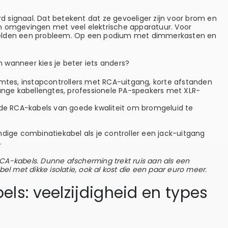
 signaal. Dat betekent dat ze gevoeliger zijn voor brom en
f in omgevingen met veel elektrische apparatuur. Voor
at zelden een probleem. Op een podium met dimmerkasten en
 wanneer kies je beter iets anders?
imtes, instapcontrollers met RCA-uitgang, korte afstanden
lange kabellengtes, professionele PA-speakers met XLR-
de RCA-kabels van goede kwaliteit om bromgeluid te
dige combinatiekabel als je controller een jack-uitgang
.
A-kabels. Dunne afscherming trekt ruis aan als een
el met dikke isolatie, ook al kost die een paar euro meer.
ls: veelzijdigheid en types