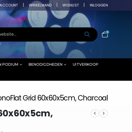
ACCOUNT
WINKELMAND
WISHLIST
INLOGGEN
0
N PODIUM
BENODIGDHEDEN
UITVERKOOP
SonoFlat Grid 60x60x5cm, Charcoal
d 60x60x5cm,