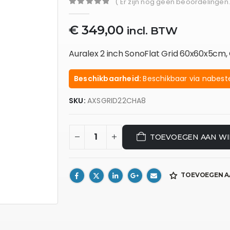
( Er zijn nog geen beoordelingen.
0
out of 5
€
349,00
incl. BTW
Auralex 2 inch SonoFlat Grid 60x60x5cm,
Beschikbaarheid:
Beschikbaar via nabeste
SKU:
AXSGRID22CHA8
TOEVOEGEN AAN W
TOEVOEGEN A