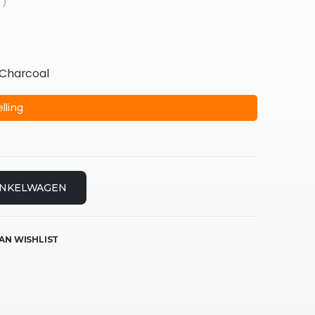
 )
 Charcoal
lling
INKELWAGEN
AN WISHLIST