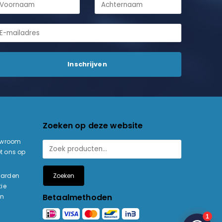
Zoeken op deze website
owroom
t ons op
Zoeken
aarden
ie
Betaalmethoden
en