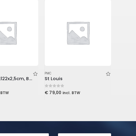
PMC
PMC
ProPanel 61x122x2,5cm, Beveled Edge, Slate
St Louis
0
out of 5
0
out of 5
€
79,00
€
139,00
. BTW
incl. BTW