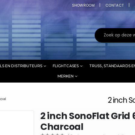
SHOWROOM
CONTACT
LS EN DISTRIBUTEURS
FLIGHTCASES
TRUSS, STANDAARDS E
MERKEN
2 inch 
coal
2 inch SonoFlat Gri
Charcoal