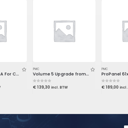
PMC
PMC
American Class A For Console1
Volume 5 Upgrade from Volume 3 (Download)
0
out of 5
0
out of 5
€
139,30
€
189,00
W
incl. BTW
incl