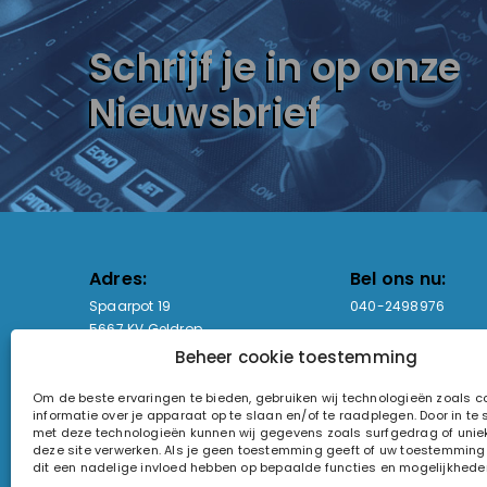
Schrijf je in op onze
Nieuwsbrief
Adres:
Bel ons nu:
Spaarpot 19
040-2498976
5667 KV Geldrop
Beheer cookie toestemming
Email-adres:
Openingstijden
Om de beste ervaringen te bieden, gebruiken wij technologieën zoals 
sales@lightandsound.store
Ma - Vr: 09:00-17:00
informatie over je apparaat op te slaan en/of te raadplegen. Door in t
Za: Enkel op afspra
met deze technologieën kunnen wij gegevens zoals surfgedrag of uniek
deze site verwerken. Als je geen toestemming geeft of uw toestemming i
KvK-nummer: 60857196
dit een nadelige invloed hebben op bepaalde functies en mogelijkhede
Btw-nummer: NL854090368B01