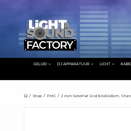
GELUID
DJ APPARATUUR
LICHT
KABE
Shop
PMC
2 inch SonoFlat Grid 60x60x5cm, Char