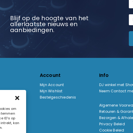
Blijf op de hoogte van het
allerlaatste nieuws en
aanbiedingen.
Account
Info
Mijn Account
DJ winkel met Sh
Mijn Wishlist
Neem Contact me
Bestelgeschiedenis
:
Algemene Voorw
cookies om
Retouren & Garant
e stemmen
ak
Bezorgen & Afhal
e ID's op
ntrekt, kan
Privacy Beleid
n.
Cookie Beleid