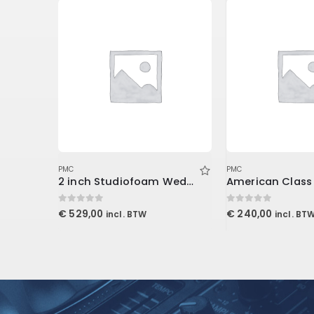
PMC
PMC
2 inch Studiofoam Wedge, 12-Pack 12-61x122cm panel, Burgundy
0
out of 5
0
out of 5
€
529,00
€
240,00
incl. BTW
incl. BT