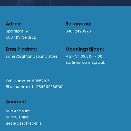
Adres:
Bel ons nu:
Spaarpot 19
040-2498976
5667 KV Geldrop
Email-adres:
Openingstijden:
sales@lightandsound.store
Ma - Vr: 09:00-17:00
Za: Enkel op afspraak
KvK-nummer: 60857196
Btw-nummer: NL854090368B01
Account
Mijn Account
Mijn Wishlist
Bestelgeschiedenis