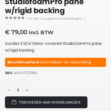
StudiofoamPro pane
w/rigid backing
( Er zijn nog geen beoordelingen. )
0
out of 5
€
79,00
incl. BTW
Auralex 2’x2’x1 fabric-covered StudiofoamPro pane
w/rigid backing
Beschikbaarheid:
Beschikbaar via nabestelling
SKU:
AXSLITE221BLK
TOEVOEGEN AAN WINKELWAGEN