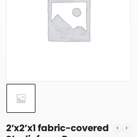
2’x2’x1 fabric-covered