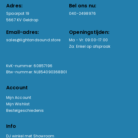
Adres:
Bel ons nu:
Spaarpot 19
040-2498976
5667 KV Geldrop
Email-adres:
Openingstijden:
sales@lightandsound.store
Ma - Vr: 09:00-17:00
Za: Enkel op afspraak
KvK-nummer: 60857196
Btw-nummer: NL854090368B01
Account
Mijn Account
Mijn Wishlist
Bestelgeschiedenis
Info
DJ winkel met Showroom