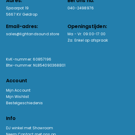
Adres:
Bel ons nu:
Spaarpot 19
040-2498976
5667 KV Geldrop
Email-adres:
Openingstijden:
sales@lightandsound.store
Ma - Vr: 09:00-17:00
Za: Enkel op afspraak
KvK-nummer: 60857196
Btw-nummer: NL854090368B01
Account
Mijn Account
Mijn Wishlist
Bestelgeschiedenis
Info
DJ winkel met Showroom
Neem Contact met ons op