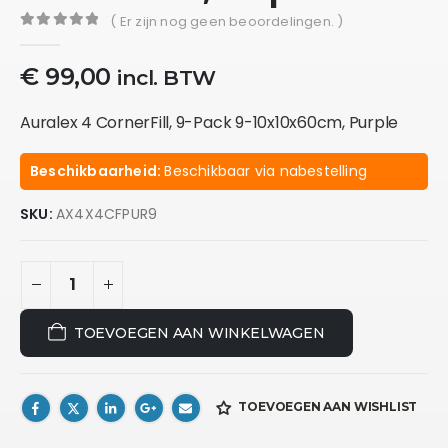
( Er zijn nog geen beoordelingen. )
0
out of 5
€
99,00
incl. BTW
Auralex 4 CornerFill, 9-Pack 9-10x10x60cm, Purple
Beschikbaarheid:
Beschikbaar via nabestelling
SKU:
AX4X4CFPUR9
TOEVOEGEN AAN WINKELWAGEN
TOEVOEGEN AAN WISHLIST