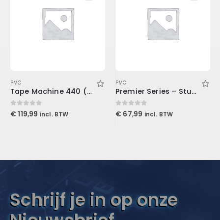
PMC
PMC
Tape Machine 440 (Download)
Premier Series – Studio & Live XLR Cable 15′ (4.6 m)
0
out of 5
0
out of 5
€
119,99
€
67,99
incl. BTW
incl. BTW
Schrijf je in op onze