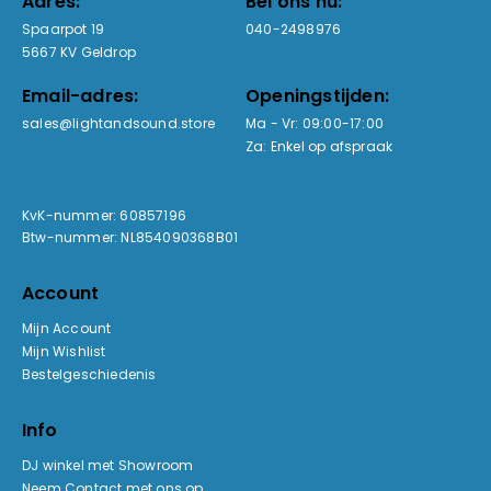
Adres:
Bel ons nu:
Spaarpot 19
040-2498976
5667 KV Geldrop
Email-adres:
Openingstijden:
sales@lightandsound.store
Ma - Vr: 09:00-17:00
Za: Enkel op afspraak
KvK-nummer: 60857196
Btw-nummer: NL854090368B01
Account
Mijn Account
Mijn Wishlist
Bestelgeschiedenis
Info
DJ winkel met Showroom
Neem Contact met ons op