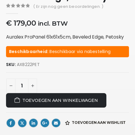
( Er zijn nog geen beoordelingen. )
0
out of 5
€
179,00
incl. BTW
Auralex ProPanel 61x61x5cm, Beveled Edge, Petosky
Beschikbaarheid:
Beschikbaar via nabestelling
SKU:
AXB222PET
TOEVOEGEN AAN WINKELWAGEN
TOEVOEGEN AAN WISHLIST