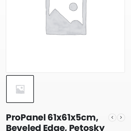
ProPanel 61x61x5cm,
Beveled Edge, Petosky