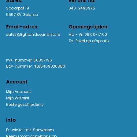
Adres:
Bel ons nu:
Spaarpot 19
040-2498976
5667 KV Geldrop
Email-adres:
Openingstijden:
sales@lightandsound.store
Ma - Vr: 09:00-17:00
Za: Enkel op afspraak
KvK-nummer: 60857196
Btw-nummer: NL854090368B01
Account
Mijn Account
Mijn Wishlist
Bestelgeschiedenis
Info
DJ winkel met Showroom
Neem Contact met ons op