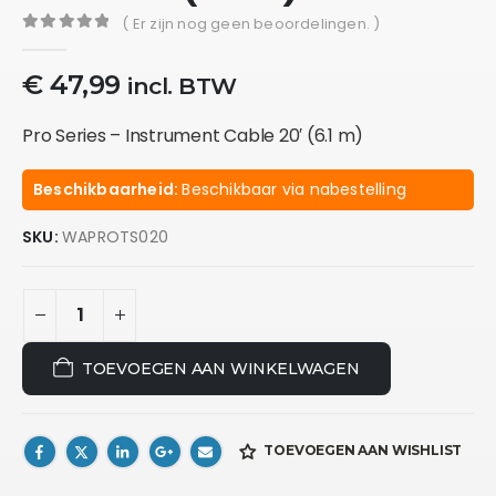
( Er zijn nog geen beoordelingen. )
0
out of 5
€
47,99
incl. BTW
Pro Series – Instrument Cable 20′ (6.1 m)
Beschikbaarheid:
Beschikbaar via nabestelling
SKU:
WAPROTS020
TOEVOEGEN AAN WINKELWAGEN
TOEVOEGEN AAN WISHLIST