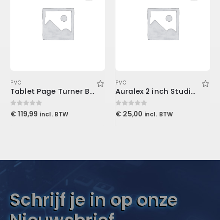
PMC
PMC
Tablet Page Turner Bundle
Auralex 2 inch Studiofoam-T
0
out of 5
0
out of 5
€
119,99
€
25,00
incl. BTW
incl. BTW
Schrijf je in op onze