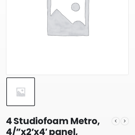
4 Studiofoam Metro,
4/”x2’x4′ panel,