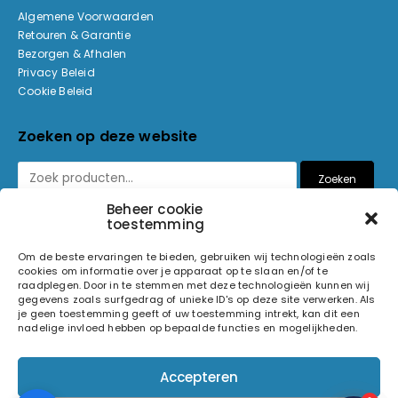
Algemene Voorwaarden
Retouren & Garantie
Bezorgen & Afhalen
Privacy Beleid
Cookie Beleid
Zoeken op deze website
Zoeken
Beheer cookie
toestemming
Betaalmethoden
Om de beste ervaringen te bieden, gebruiken wij technologieën zoals
cookies om informatie over je apparaat op te slaan en/of te
raadplegen. Door in te stemmen met deze technologieën kunnen wij
gegevens zoals surfgedrag of unieke ID's op deze site verwerken. Als
je geen toestemming geeft of uw toestemming intrekt, kan dit een
nadelige invloed hebben op bepaalde functies en mogelijkheden.
© 2026 Light and Sound Factory. Alle rechten voorbehouden.
Accepteren
Pixiefied by