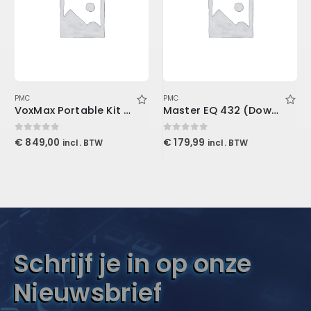
PMC
PMC
VoxMax Portable Kit 2-ProMax V2, 1-Mudguard V2, 2-Stand Mount LENRD
Master EQ 432 (Download)
0
out of 5
0
out of 5
€
849,00
€
179,99
incl. BTW
incl. BTW
Schrijf je in op onze
Nieuwsbrief