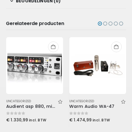
BEOORDELINGEN (0)
Gerelateerde producten
UNCATEGORIZED
UNCATEGORIZED
Audient asp 880, microphone preamplifier
Warm Audio WA-47
0
out of 5
0
out of 5
€
1.330,99
€
1.474,99
incl. BTW
incl. BTW