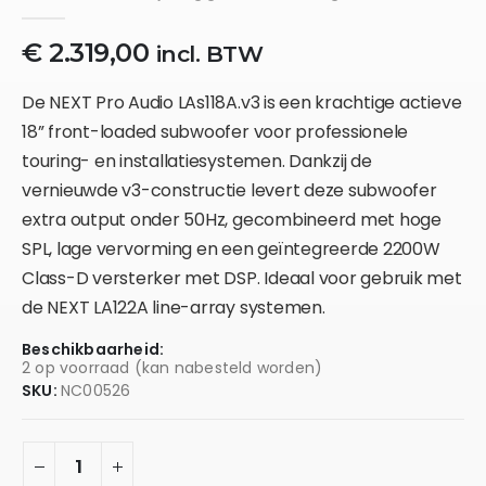
0
out of 5
€
2.319,00
incl. BTW
De NEXT Pro Audio LAs118A.v3 is een krachtige actieve
18” front-loaded subwoofer voor professionele
touring- en installatiesystemen. Dankzij de
vernieuwde v3-constructie levert deze subwoofer
extra output onder 50Hz, gecombineerd met hoge
SPL, lage vervorming en een geïntegreerde 2200W
Class-D versterker met DSP. Ideaal voor gebruik met
de NEXT LA122A line-array systemen.
Beschikbaarheid:
2 op voorraad (kan nabesteld worden)
SKU:
NC00526