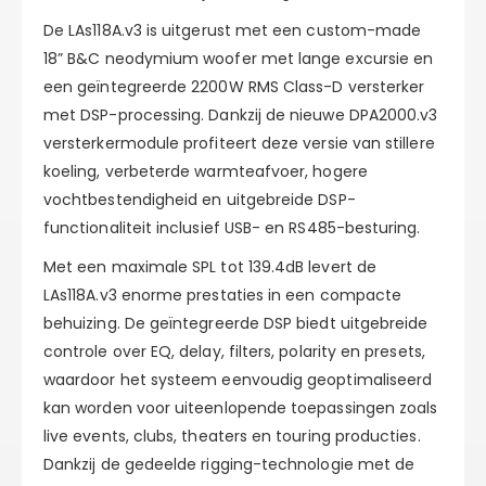
De LAs118A.v3 is uitgerust met een custom-made
18” B&C neodymium woofer met lange excursie en
een geïntegreerde 2200W RMS Class-D versterker
met DSP-processing. Dankzij de nieuwe DPA2000.v3
versterkermodule profiteert deze versie van stillere
koeling, verbeterde warmteafvoer, hogere
vochtbestendigheid en uitgebreide DSP-
functionaliteit inclusief USB- en RS485-besturing.
Met een maximale SPL tot 139.4dB levert de
LAs118A.v3 enorme prestaties in een compacte
behuizing. De geïntegreerde DSP biedt uitgebreide
controle over EQ, delay, filters, polarity en presets,
waardoor het systeem eenvoudig geoptimaliseerd
kan worden voor uiteenlopende toepassingen zoals
live events, clubs, theaters en touring producties.
Dankzij de gedeelde rigging-technologie met de