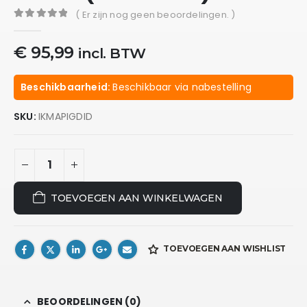
( Er zijn nog geen beoordelingen. )
0
out of 5
€
95,99
incl. BTW
Beschikbaarheid:
Beschikbaar via nabestelling
SKU:
IKMAPIGDID
TOEVOEGEN AAN WINKELWAGEN
TOEVOEGEN AAN WISHLIST
BEOORDELINGEN (0)