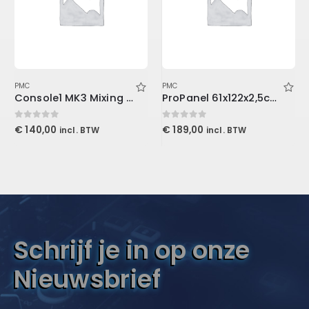
PMC
PMC
Console1 MK3 Mixing System Stand
ProPanel 61x122x2,5cm, Beveled Edge, Slate
0
out of 5
0
out of 5
€
140,00
€
189,00
incl. BTW
incl. BTW
Schrijf je in op onze
Nieuwsbrief