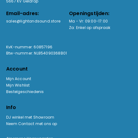
5667 KV Geldrop
Email-adres:
Openingstijden:
sales@lightandsound.store
Ma - Vr: 09:00-17:00
Za: Enkel op afspraak
KvK-nummer: 60857196
Btw-nummer: NL854090368B01
Account
Mijn Account
Mijn Wishlist
Bestelgeschiedenis
Info
DJ winkel met Showroom
Neem Contact met ons op