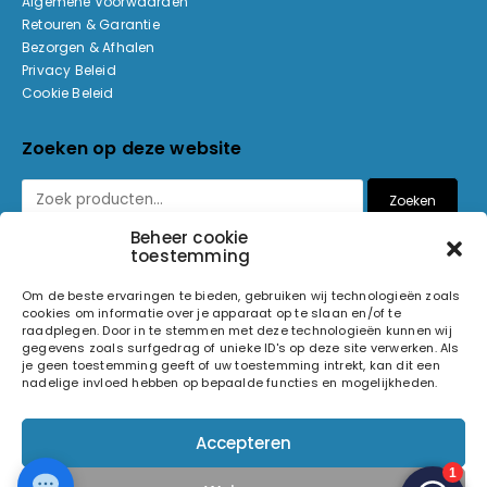
Algemene Voorwaarden
Retouren & Garantie
Bezorgen & Afhalen
Privacy Beleid
Cookie Beleid
Zoeken op deze website
Zoeken
Beheer cookie
toestemming
Betaalmethoden
Om de beste ervaringen te bieden, gebruiken wij technologieën zoals
cookies om informatie over je apparaat op te slaan en/of te
raadplegen. Door in te stemmen met deze technologieën kunnen wij
gegevens zoals surfgedrag of unieke ID's op deze site verwerken. Als
je geen toestemming geeft of uw toestemming intrekt, kan dit een
nadelige invloed hebben op bepaalde functies en mogelijkheden.
© 2026 Light and Sound Factory. Alle rechten voorbehouden.
Accepteren
Pixiefied by