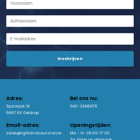
Adres:
Bel ons nu:
Spaarpot 19
040-2498976
5667 KV Geldrop
Email-adres:
Openingstijden:
sales@lightandsound.store
Ma - Vr: 09:00-17:00
Za: Enkel op afspraak