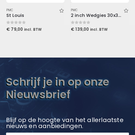
PMC
PMC
St Louis
2 inch Wedgies 30x30x5cm, Purple
0
out of 5
0
out of 5
€
79,00
€
139,00
incl. BTW
incl. BTW
Schrijf je in op onze
Nieuwsbrief
Blijf op de hoogte van het allerlaatste
nieuws en aanbiedingen.