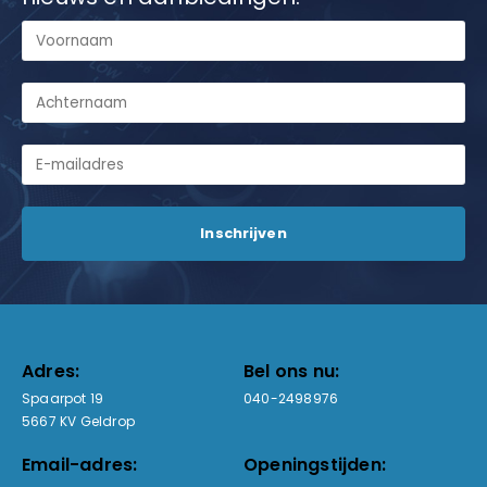
Adres:
Bel ons nu:
Spaarpot 19
040-2498976
5667 KV Geldrop
Email-adres:
Openingstijden: