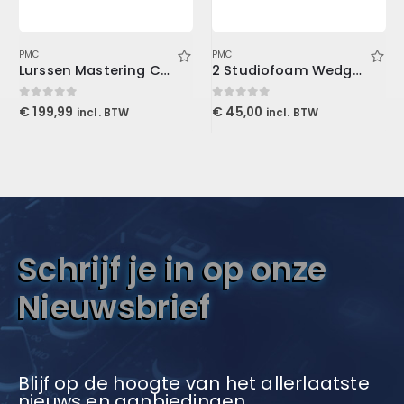
PMC
PMC
Lurssen Mastering Console (Download)
2 Studiofoam Wedge, 2/”x2’x4′ panel, Purple
0
out of 5
0
out of 5
€
199,99
€
45,00
incl. BTW
incl. BTW
Schrijf je in op onze
Nieuwsbrief
Blijf op de hoogte van het allerlaatste
nieuws en aanbiedingen.