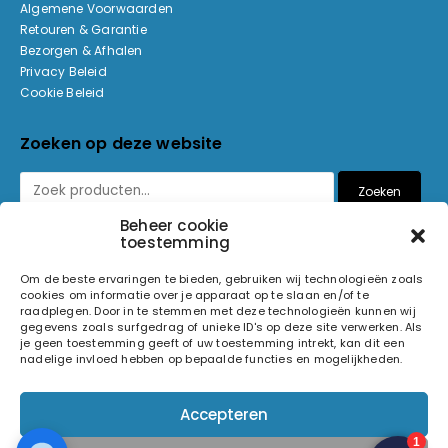
Algemene Voorwaarden
Retouren & Garantie
Bezorgen & Afhalen
Privacy Beleid
Cookie Beleid
Zoeken op deze website
Zoeken
Beheer cookie
toestemming
Betaalmethoden
Om de beste ervaringen te bieden, gebruiken wij technologieën zoals
cookies om informatie over je apparaat op te slaan en/of te
raadplegen. Door in te stemmen met deze technologieën kunnen wij
gegevens zoals surfgedrag of unieke ID's op deze site verwerken. Als
je geen toestemming geeft of uw toestemming intrekt, kan dit een
nadelige invloed hebben op bepaalde functies en mogelijkheden.
© 2026 Light and Sound Factory. Alle rechten voorbehouden.
Accepteren
Pixiefied by