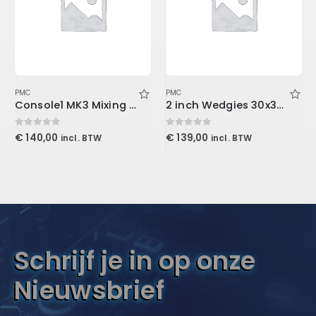
PMC
PMC
Console1 MK3 Mixing System Stand
2 inch Wedgies 30x30x5cm, Purple
0
out of 5
0
out of 5
€
140,00
€
139,00
incl. BTW
incl. BTW
Schrijf je in op onze
Nieuwsbrief